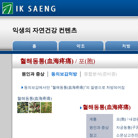
익생의 자연건강 컨텐츠
혈해동통(血海疼痛)
/ 포(胞)
원인과 증상
동의보감처방
종합분석(준비중)
동의보감에서만 "혈해동통(血海疼痛)"의 질병으로 처방되어짐
혈해동통(血海疼痛)
혈해동통(血海疼痛)
계통
포(胞) / 내
원인과 증상
자궁동통(子宮
참고
소문상고천진