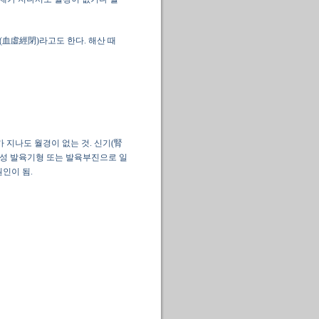
(血虛經閉)라고도 한다. 해산 때
 지나도 월경이 없는 것. 신기(腎
천성 발육기형 또는 발육부진으로 일
원인이 됨.