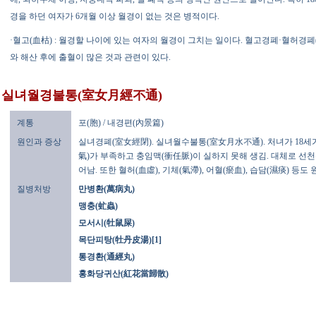
경을 하던 여자가 6개월 이상 월경이 없는 것은 병적이다.
·혈고(血枯) : 월경할 나이에 있는 여자의 월경이 그치는 일이다. 혈고경폐·혈허경폐
와 해산 후에 출혈이 많은 것과 관련이 있다.
실녀월경불통(室女月經不通)
계통
포(胞) / 내경편(內景篇)
원인과 증상
실녀경폐(室女經閉). 실녀월수불통(室女月水不通). 처녀가 18세가
氣)가 부족하고 충임맥(衝任脈)이 실하지 못해 생김. 대체로 선
어남. 또한 혈허(血虛), 기체(氣滯), 어혈(瘀血), 습담(濕痰) 등도 
질병처방
만병환(萬病丸)
맹충(虻蟲)
모서시(牡鼠屎)
목단피탕(牡丹皮湯)[1]
통경환(通經丸)
홍화당귀산(紅花當歸散)