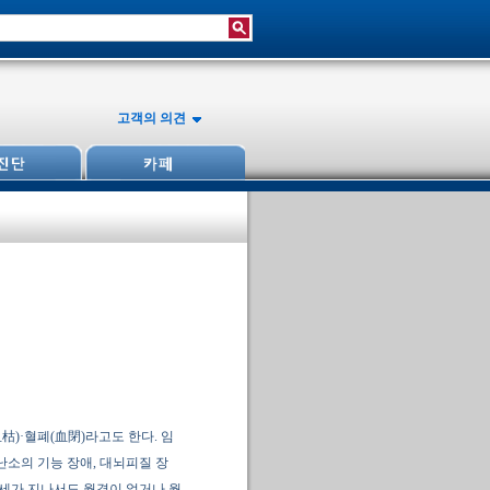
고객의 의견
枯)·혈폐(血閉)라고도 한다. 임
난소의 기능 장애, 대뇌피질 장
18세가 지나서도 월경이 없거나 월