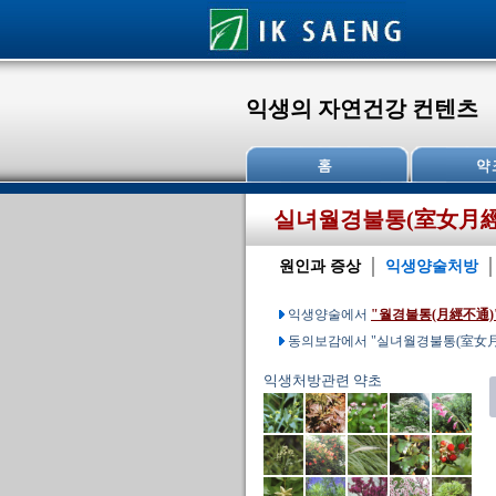
익생의 자연건강 컨텐츠
실녀월경불통(室女月經
원인과 증상
익생양술처방
익생양술에서
"월경불통(月經不通)
동의보감에서 "실녀월경불통(室女月
익생처방관련 약초