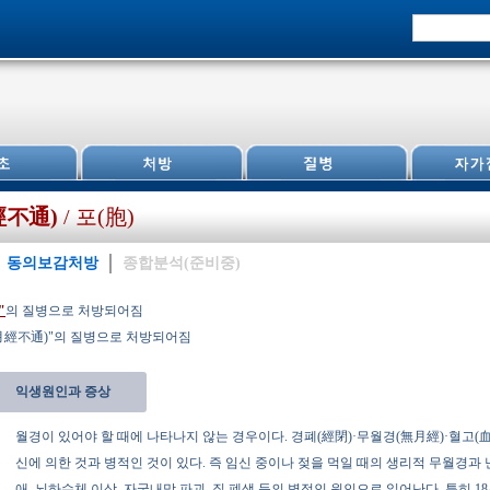
不通)
/ 포(胞)
동의보감처방
종합분석(준비중)
"
의 질병으로 처방되어짐
經不通)"의 질병으로 처방되어짐
익생원인과 증상
월경이 있어야 할 때에 나타나지 않는 경우이다. 경폐(經閉)·무월경(無月經)·혈고(血
신에 의한 것과 병적인 것이 있다. 즉 임신 중이나 젖을 먹일 때의 생리적 무월경과 
애, 뇌하수체 이상, 자궁내막 파괴, 질 폐색 등의 병적인 원인으로 일어난다. 특히 