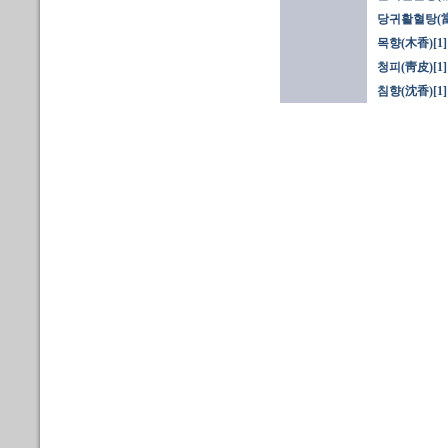
당귀활혈탕(
목향(木香)[1]
청피(靑皮)[1]
침향(沈香)[1]