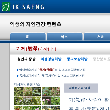
익생의 자연건강 컨텐츠
기체(氣滯)
/ 하(下)
원인과 증상
익생양술처방
동의보감처방
종합분석(
익생양술에서
"행기(行氣)"
의 질병으로 처방되어짐
동의보감에서 "기체(氣滯)"의 질병으로 처방되어짐
익생처방관련 약초
익생원인과 증상
기(氣)란 사람이 
즉 원기(元氣)·정