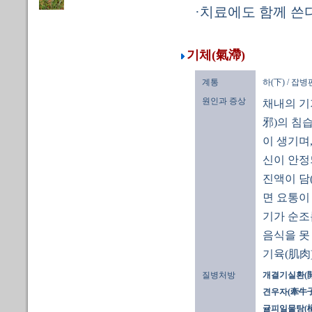
·치료에도 함께 쓴다
기체(氣滯)
계통
하(下) / 잡
원인과 증상
채내의 기
邪)의 침습
이 생기며
신이 안정
진액이 담(
면 요통이 
기가 순조
음식을 못
기육(肌肉
질병처방
개결기실환(
견우자(牽牛子)
귤피일물탕(