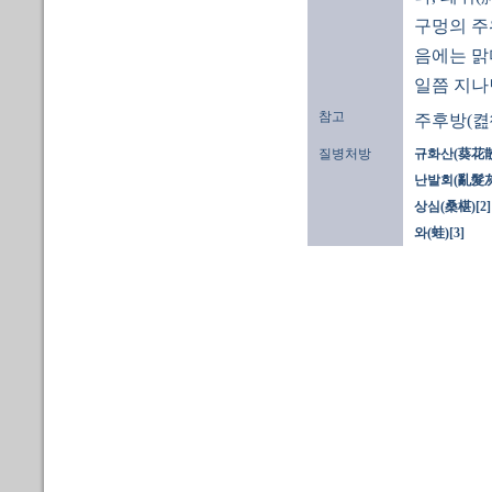
구멍의 주
음에는 맑
일쯤 지나
참고
주후방(켪
질병처방
규화산(葵花散
난발회(亂髮灰)
상심(桑椹)[2]
와(蛙)[3]