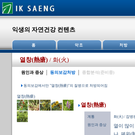
익생의 자연건강 컨텐츠
열창(熱瘡)
/ 화(火)
원인과 증상
동의보감처방
종합분석(준비중)
동의보감에서만 "열창(熱瘡)"의 질병으로 처방되어짐
열창(熱瘡)
열창(熱瘡)
계통
화(火) / 잡
원인과 증상
열이 많이
나, 폐위(