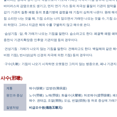
바이러스의 감염으로도 생기고, 먼지·연기·가스 등의 자극성 물질이 기관지 점막을
감기·기관지 질환·폐렴 등의 호흡기병에 걸렸을 때 기침이 심하게 나온다. 원래 해수
침 소리만 나는 것을 해, 기침 소리는 나지 않으면서 가래만 나오는 것을 수, 기침 
라 하였다. 그러나 지금은 해와 수를 구별하지 않고 해수로 쓴다.
·습성기침 : 담, 즉 가래가 나오는 기침을 말한다. 습소라고도 한다. 폐결핵·폐렴·
증천식·기관지확장증·인후염·기관지염 등의 경우이다.
·건성기침 : 가래가 나오지 않는 기침을 말한다. 건해라고도 한다. 백일해와 같은 해
비된 기침), 반사성(삼차 신경의 자극에 의한 기침) 등의 경우이다.
·구수(久嗽) : 기침이 나오기 시작하면 오랫동안 그치지 않는 병증으로, 폐나 기관
사수(邪嗽)
계통
해수(咳嗽) / 잡병편(雜病篇)
원인과 증상
노수(勞嗽). 노해(勞咳). 화울수(火鬱嗽). 허로해수(虛勞咳嗽). 폐
해수. 권태감, 조열(潮熱), 오심, 번열(煩熱) 등 허로 증상에 가래
질병처방
비급오수원(備急五嗽元)