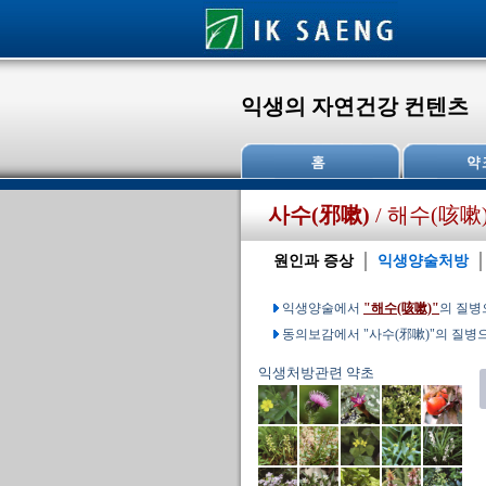
익생의 자연건강 컨텐츠
사수(邪嗽)
/ 해수(咳嗽
원인과 증상
익생양술처방
익생양술에서
"해수(咳嗽)"
의 질병
동의보감에서 "사수(邪嗽)"의 질병
익생처방관련 약초