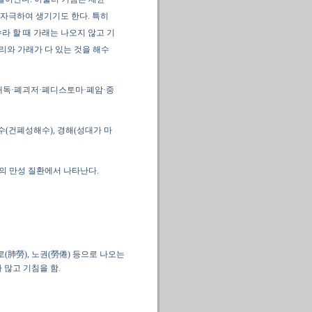
 자극하여 생기기도 한다. 특히
라 할 때 가래는 나오지 않고 기
소리와 가래가 다 있는 것을 해수
폐매독·폐괴저·폐디스토마·폐암·중
수(건폐성해수), 경해(성대가 마
지의 만성 질환에서 나타난다.
로(肺勞), 노권(勞倦) 등으로 나오는
가 많고 기침을 함.