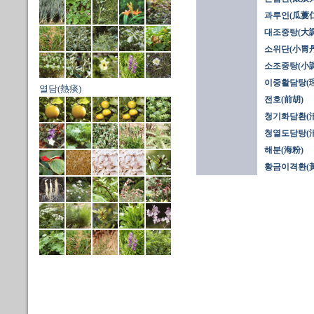
과루인(瓜蔞仁
대조중탕(大
소위단(小胃丹
소조중탕(小
이중활담탕(
열담(熱痰)
전호(前胡)
청기화담환(淸
청열도담탕(淸
해분(海粉)
황금이격환(