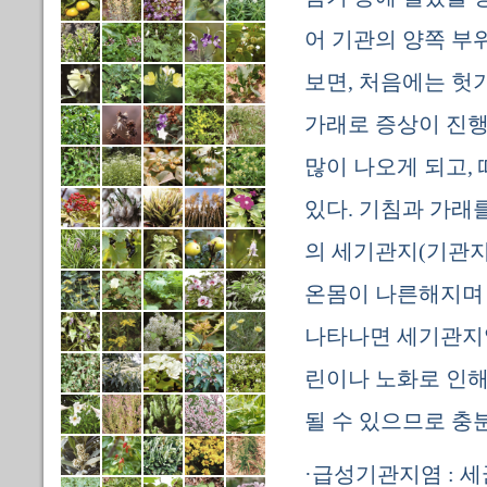
어 기관의 양쪽 부
보면, 처음에는 헛
가래로 증상이 진행
많이 나오게 되고,
있다. 기침과 가래
의 세기관지(기관지
온몸이 나른해지며 
나타나면 세기관지염
린이나 노화로 인해
될 수 있으므로 충
·급성기관지염 : 