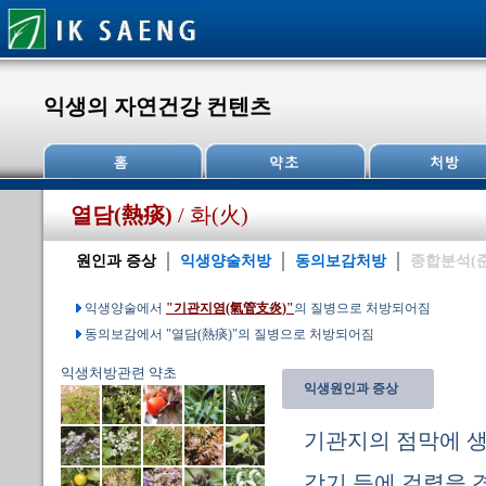
익생의 자연건강 컨텐츠
열담(熱痰)
/ 화(火)
원인과 증상
익생양술처방
동의보감처방
종합분석(
익생양술에서
"기관지염(氣管支炎)"
의 질병으로 처방되어짐
동의보감에서 "열담(熱痰)"의 질병으로 처방되어짐
익생처방관련 약초
익생원인과 증상
기관지의 점막에 생
감기 등에 걸렸을 