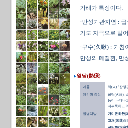
가래가 특징이다.
·만성기관지염 : 
기도 자극으로 일어
·구수(久嗽) : 기
만성의 폐질환, 만
열담(熱痰)
계통
화(火) / 잡
원인과 증상
화담(火痰). 
등이 나타나고
더부룩하고 막
질병처방
가미윤하환(
고채(苦菜)[3]
곤담환(滾痰丸