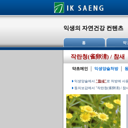
익생의 자연건강 컨텐츠
작란청(雀卵淸) / 참새
약초메인
익생양술처방
익생양술에서
"참새"
로 처방에 사
동의보감에서 "작란청(雀卵淸) / 참