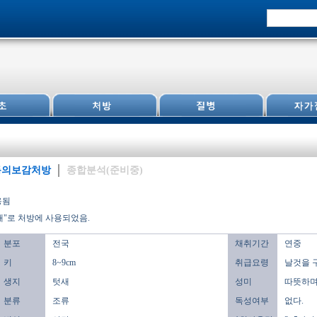
동의보감처방
종합분석(준비중)
용됨
새"로 처방에 사용되었음.
분포
전국
채취기간
연중
키
8~9cm
취급요령
날것을 
생지
텃새
성미
따뜻하며,
분류
조류
독성여부
없다.