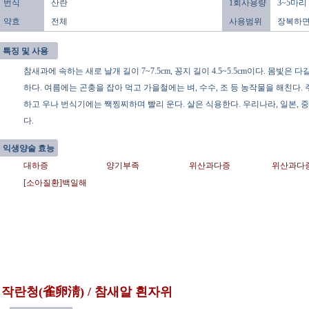
번식
산란
1회사용량
3~5마리
약효
전체
사용범위
장복하면
특징 및 사용
참새과에 속하는 새로 날개 길이 7~7.5cm, 꽁지 길이 4.5~5.5cm이다. 몸빛
하다. 여름에는 곤충을 잡아 먹고 가을철에는 벼, 수수, 조 등 농작물을 해친다.
하고 우나 번식기에는 짹찡찌하며 빨리 운다. 살은 식용한다. 우리나라, 일본, 
다.
익생양술 효능
대하증
양기부족
위산과다증
위산과다
[소아질환]백일해
작란청(雀卵淸) / 참새알 흰자위