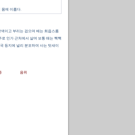
 몸에 이롭다.
은 다갈색이고 부리는 검으며 배는 희읍스름
 주로 인가 근처에서 살며 보통 때는 짹짹
중국 등지에 널리 분포하여 사는 텃새이
증
음위