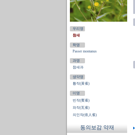
우리명
참새
학명
Passer montanus
과명
참새과
생약명
황작(黃雀)
이명
빈작(賓雀)
와작(瓦雀)
의인작(依人雀)
동의보감 약재