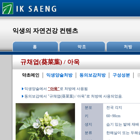
익생의 자연건강 컨텐츠
규채엽(葵菜葉) / 아욱
약초메인
익생양술처방
동의보감처방
구성성분
익생양술에서
"아욱"
로 처방에 사용됨
동의보감에서 "규채엽(葵菜葉) / 아욱"로 처방에 사용되었음.
분포
전국 각지
키
60~90cm
생지
습기 있는 밭에 재배
분류
한해살이 또는 두해