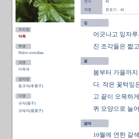
번식
씨
약효
온포기ㆍ씨
잎
우리명
어긋나고 잎자루가
아욱
진 조각들은 짧고
학명
Malva verticillata
꽃
과명
아욱과
봄부터 가을까지
생약명
다. 작은 꽃턱잎
동규자(冬葵子)
고 끝이 오목하게
이명
규자(葵子)
퀴 모양으로 늘어
규채자(葵菜子)
열매
10월에 연한 갈