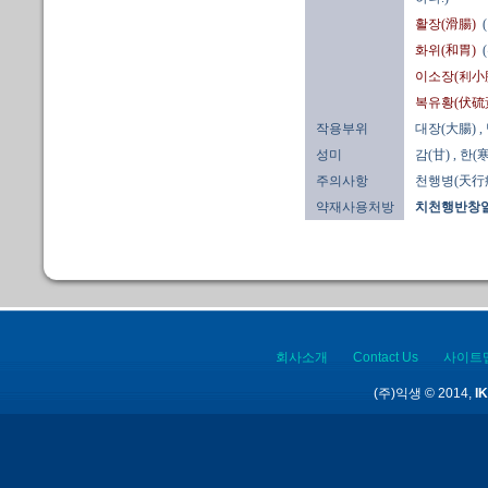
활장(滑腸)
화위(和胃)
이소장(利小
복유황(伏硫
작용부위
대장(大腸)
,
성미
감(甘)
, 한(寒
주의사항
천행병(天行病
약재사용처방
치천행반창일
회사소개
Contact Us
사이트
(주)익생 © 2014,
IK