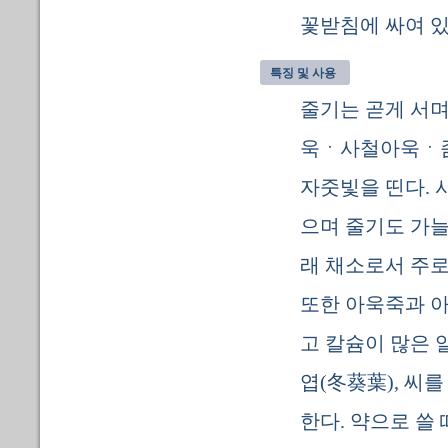
꽃받침에 싸여 있
특징 및 사용
줄기는 곧게 서며
욱ㆍ사철아욱ㆍ좀
자줏빛을 띤다. 
으며 줄기도 가늘
래 채소로서 주로
또한 아욱죽과 아
고 칼슘이 많은 
엽(冬葵葉), 씨
한다. 약으로 쓸