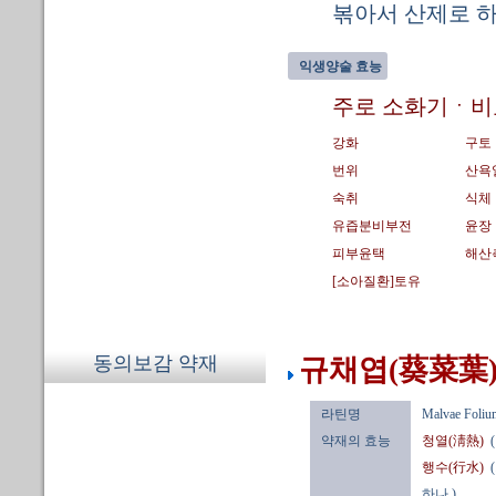
볶아서 산제로 하
익생양술 효능
주로 소화기ㆍ비
강화
구토
번위
산욕
숙취
식체
유즙분비부전
윤장
피부윤택
해산
[소아질환]토유
동의보감 약재
규채엽(葵菜葉) 
라틴명
Malvae Foliu
약재의 효능
청열(淸熱)
행수(行水)
하나.)