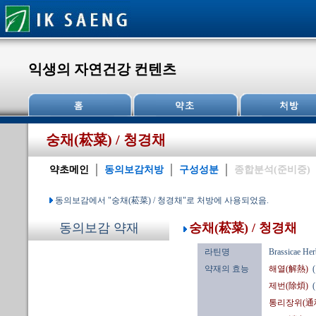
익생의 자연건강 컨텐츠
숭채(菘菜) / 청경채
약초메인
동의보감처방
구성성분
종합분석(준비중)
동의보감에서 "숭채(菘菜) / 청경채"로 처방에 사용되었음.
숭채(菘菜) / 청경채
동의보감 약재
라틴명
Brassicae Her
약재의 효능
해열(解熱)
제번(除煩)
통리장위(通