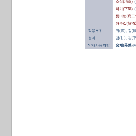
소식(消食)
하기(下氣)
통이변(痛二
해주갈(解酒
작용부위
위(胃)
, 장(腸
성미
감(甘)
, 평(平
약재사용처방
숭채(菘菜)[4