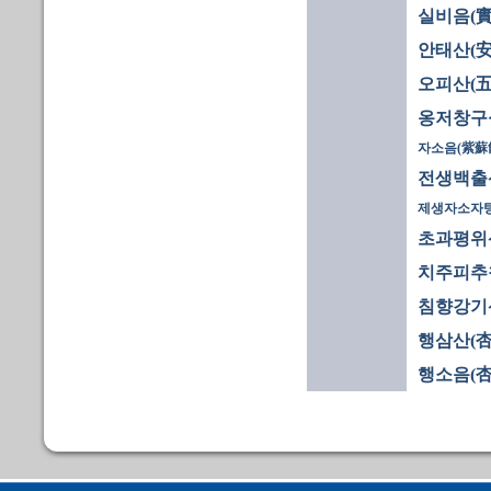
실비음(實
안태산(安
오피산(五
옹저창구
자소음(紫蘇
전생백출
제생자소자탕
초과평위
치주피추창
침향강기
행삼산(杏
행소음(杏