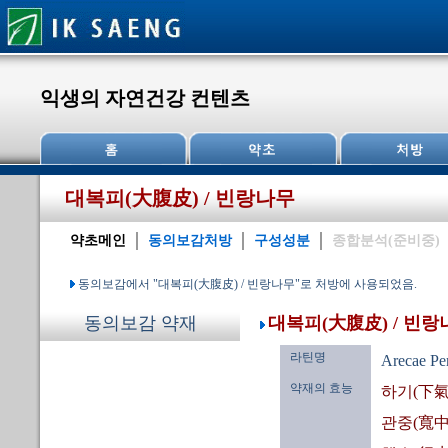
익생의 자연건강 컨텐츠
대복피(大腹皮) / 빈랑나무
약초메인
동의보감처방
구성성분
종합분석(준비중)
동의보감에서 "대복피(大腹皮) / 빈랑나무"로 처방에 사용되었음.
대복피(大腹皮) / 빈랑
동의보감 약재
라틴명
Arecae Pe
약재의 효능
하기(下氣
관중(寬中