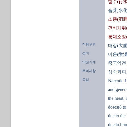
행수(行水
습(利水化
소종(消腫
건비개위
통대소장
작용부위
대장(大腸
성미
미온(微溫
약전기재
중국약전
주의사항
성숙과피.
독성
Narcotic 1
and genera
the heart, 
doses(8 to
due to the 
due to bro