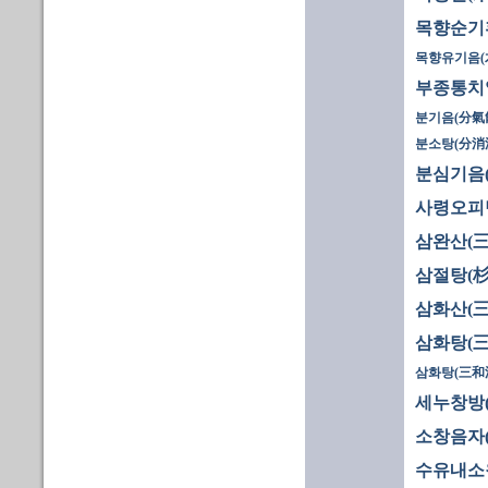
목향순기환
목향유기음(
부종통치
분기음(分氣
분소탕(分消
분심기음
사령오피
삼완산(三
삼절탕(杉
삼화산(三
삼화탕(三
삼화탕(三和湯
세누창방(
소창음자
수유내소