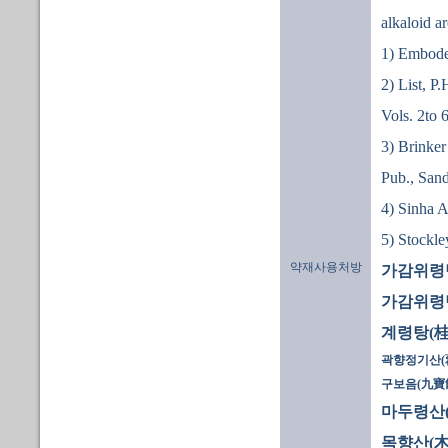
alkaloid ar
1) Emboden
2) List, P
Vols. 2to 
3) Brinker
Pub., Sand
4) Sinha A 
5) Stockle
약재사용처방
가감위령탕
가감위령탕
계령탕(桂
곽향정기산(
구보음(九寶
마두령산
목향산(木