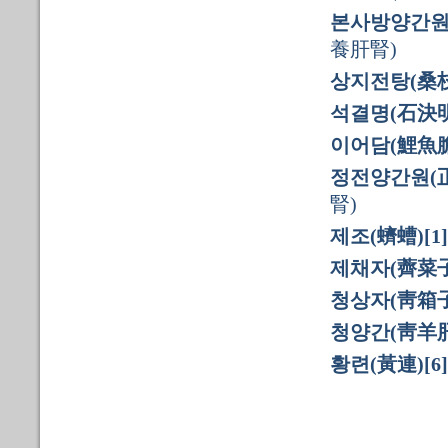
본사방양간원
養肝腎)
상지전탕(桑
석결명(石決明
이어담(鯉魚膽)
정전양간원(
腎)
제조(蠐螬)[1]
제채자(薺菜子
청상자(靑箱子)
청양간(靑羊肝
황련(黃連)[6]