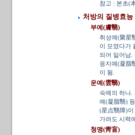
참고 : 본초(
처방의 질병효능
부예(膚翳)
취성예(聚星翳
이 모였다가 
되어 일어남.
응지예(凝脂翳
이 됨.
운예(雲翳)
숙예의 하나.
예(凝脂翳) 
(星点翳障)이
가려도 시력에
청맹(靑盲)