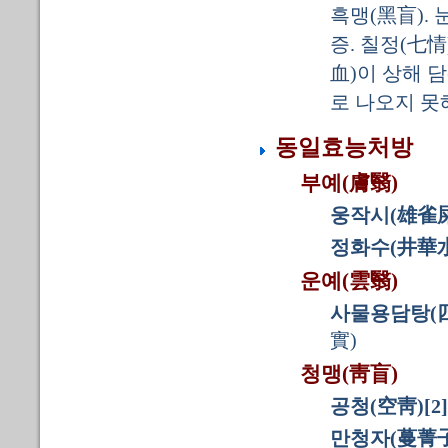
흑맹(黑盲).
증. 칠정(七情
血)이 상해 
로 나오지 못
동일효능처방
부예(膚翳)
웅작시(雄雀屎)
정화수(井華水)
운예(雲翳)
사물용담탕(
實)
청맹(靑盲)
공청(空靑)[2]
만청자(蔓菁子)