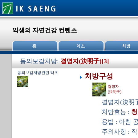
익생의 자연건강 컨텐츠
동의보감처방:
결명자(決明子)[3]
동의보감처방관련 약초
처방구성
결명자
(決明子)
결명자(決明子
처방효능 :
청
용법 : 아침 
주의사항 : 