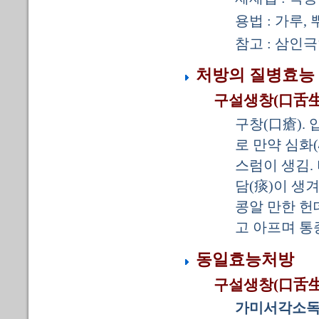
용법 : 가루,
참고 : 삼인
처방의 질병효능
구설생창(口舌生
구창(口瘡). 
로 만약 심화
스럼이 생김.
담(痰)이 생
콩알 만한 헌
고 아프며 통
동일효능처방
구설생창(口舌生
가미서각소독