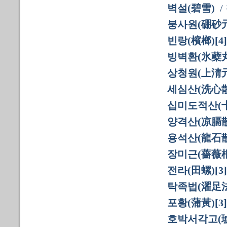
벽설(碧雪)
/
붕사원(硼砂元
빈랑(檳榔)[4]
빙벽환(氷蘗丸
상청원(上淸元)
세심산(洗心散
십미도적산(
양격산(凉膈散
용석산(龍石散
장미근(薔薇根
전라(田螺)[3]
탁족법(濯足法
포황(蒲黃)[3]
호박서각고(