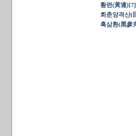
황련(黃連)[7]
회춘양격산(
흑삼환(黑參丸