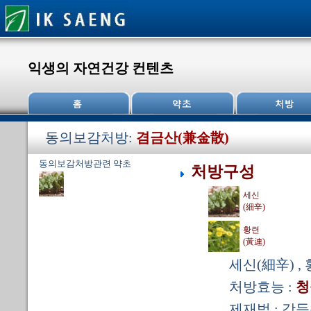
익생의 자연건강 컨텐츠
동의보감처방:
겸금산(兼金散)
동의보감처방관련 약초
처방구성
세신
(細辛)
황련
(黃連)
세신(細辛) ,
처방효능 :
청
제재법 : 각등