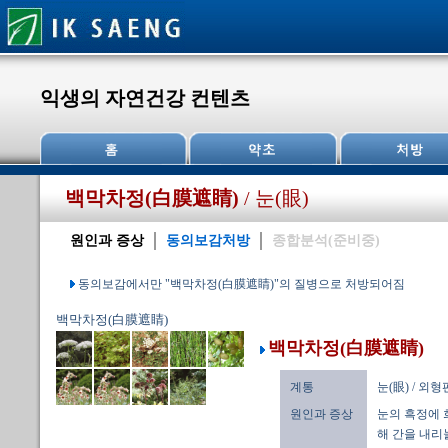
익생의 자연건강 컨텐츠
백막차정(白膜遮睛)
/ 눈(眼)
원인과 증상
동의보감처방
종합분석(준비중)
동의보감에서만 "백막차정(白膜遮睛)"의 질병으로 처방되어짐
백막차정(白膜遮睛)
백막차정(白膜遮睛)
계통
눈(眼) / 외
원인과 증상
눈의 흑정에 
해 간을 내리