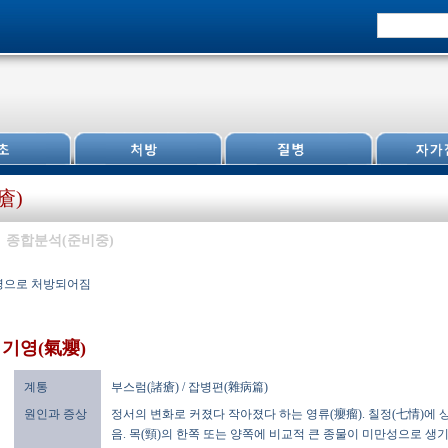
瘡)
종합분석(준비중)
질병으로 처방되어짐
기영(氣癭)
계통
부스럼(諸瘡) / 잡병편(雜病篇)
원인과 증상
정서의 변화로 커졌다 작아졌다 하는 영류(癭瘤). 칠정(七情)에 
음. 목(頸)의 한쪽 또는 양쪽에 비교적 큰 종물이 미만성으로 