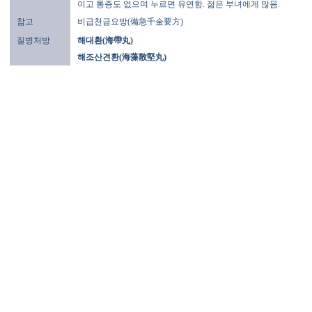
이고 통증도 없으며 누르면 유연함. 젊은 부녀에게 많음.
참고
비급천금요방(備急千金要方)
질병처방
해대환(海帶丸)
해조산견환(海藻散堅丸)