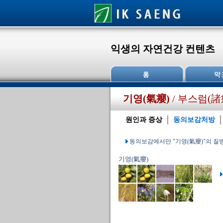
익생의 자연건강 컨텐츠
기영(氣癭)
/ 부스럼(諸
원인과 증상
동의보감처방
동의보감에서만 "기영(氣癭)"의 
기영(氣癭)