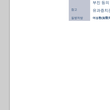
부진 등의 
참고
유과증치
질병처방
여성환(如聖丸