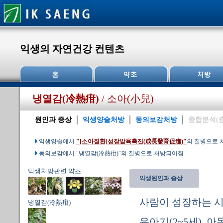
익생의 자연건강 컨텐츠
냉열감(冷熱疳)
/ 소아(小兒)
원인과 증상
익생양술처방
동의보감처방
종합분석(
익생양술에서
"[소아질환]성장발육촉진(成長發育促進)"
의 질병으로
동의보감에서 "냉열감(冷熱疳)"의 질병으로 처방되어짐
익생처방관련 약초
익생원인과 증상
사람이 성장하는 시
냉열감(冷熱疳)
유아기(2~5세), 아