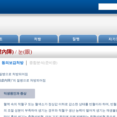
內障)
/ 눈(眼)
동의보감처방
종합분석(준비중)
 질병으로 처방되어짐
虛內障)"의 질병으로 처방되어짐
익생원인과 증상
혈액 속의 적혈구 또는 혈색소가 정상값 이하로 감소한 상태를 빈혈이라 하며, 빈혈
의 조절 성분이 부족하여 생기는 경우와 적혈구 생산 능력이 떨어져 생기는 재생불
많이 흘려 생기는 출혈성빈혈, 여러 가지 원인에 의해 발병하는 용혈성빈혈 등으로