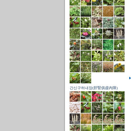
간신구허내장(肝腎俱虛內障)