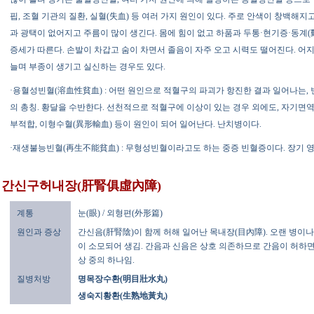
핍, 조혈 기관의 질환, 실혈(失血) 등 여러 가지 원인이 있다. 주로 안색이 창백해
과 광택이 없어지고 주름이 많이 생긴다. 몸에 힘이 없고 하품과 두통·현기증·동계(
증세가 따른다. 손발이 차갑고 숨이 차면서 졸음이 자주 오고 시력도 떨어진다. 어
늘며 부종이 생기고 실신하는 경우도 있다.
·용혈성빈혈(溶血性貧血) : 어떤 원인으로 적혈구의 파괴가 항진한 결과 일어나는,
의 총칭. 황달을 수반한다. 선천적으로 적혈구에 이상이 있는 경우 외에도, 자기면역 
부적합, 이형수혈(異形輸血) 등이 원인이 되어 일어난다. 난치병이다.
·재생불능빈혈(再生不能貧血) : 무형성빈혈이라고도 하는 중증 빈혈증이다. 장기 영
간신구허내장(肝腎俱虛內障)
계통
눈(眼) / 외형편(外形篇)
원인과 증상
간신음(肝腎陰)이 함께 허해 일어난 목내장(目內障). 오랜 병이나
이 소모되어 생김. 간음과 신음은 상호 의존하므로 간음이 허하면
상 중의 하나임.
질병처방
명목장수환(明目壯水丸)
생숙지황환(生熟地黃丸)