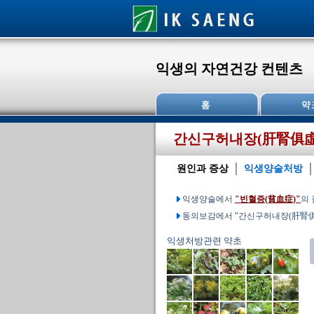
익생의 자연건강 컨텐츠
간신구허내장(肝腎俱虛
원인과 증상
익생양술처방
익생양술에서
"빈혈증(貧血症)"
의
동의보감에서 "간신구허내장(肝腎俱
익생처방관련 약초