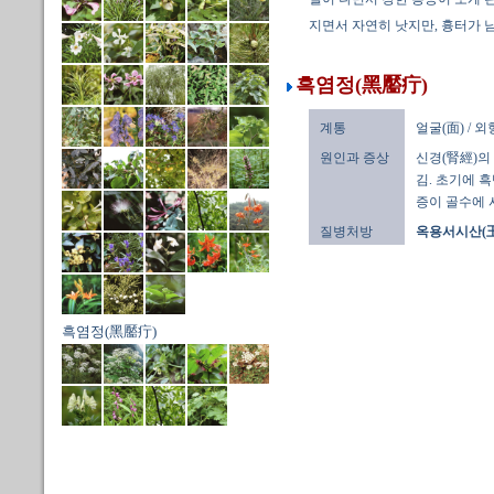
지면서 자연히 낫지만, 흉터가 남
흑염정(黑靨疔)
계통
얼굴(面) / 
원인과 증상
신경(腎經)의
김. 초기에 
증이 골수에 
질병처방
옥용서시산(
흑염정(黑靨疔)