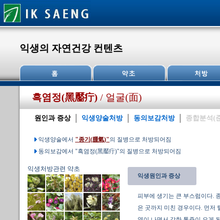
익생의 자연건강 컨텐츠
흑염정(黑靨疔)
/ 얼굴(面)
원인과 증상
익생양술처방
동의보감처방
종합분석(
익생양술에서
"종기(腫氣)"
의 질병으로 처방되어짐
동의보감에서 "흑염정(黑靨疔)"의 질병으로 처방되어짐
익생처방관련 약초
익생원인과 증상
피부에 생기는 큰 부스럼이다. 
은 곳까지 미친 경우이다. 먼저
열이 나면서 강한 통증이 오게 