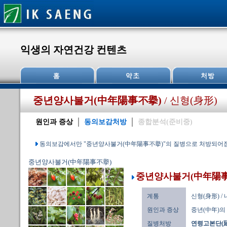
익생의 자연건강 컨텐츠
중년양사불거(中年陽事不擧)
/ 신형(身形)
원인과 증상
동의보감처방
종합분석(준비중)
동의보감에서만 "중년양사불거(中年陽事不擧)"의 질병으로 처방되어
중년양사불거(中年陽事不擧)
중년양사불거(中年陽事
계통
신형(身形) /
원인과 증상
중년(中年)의
질병처방
연령고본단(