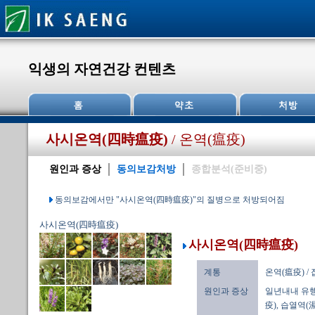
익생의 자연건강 컨텐츠
사시온역(四時瘟疫)
/ 온역(瘟疫)
원인과 증상
동의보감처방
종합분석(준비중)
동의보감에서만 "사시온역(四時瘟疫)"의 질병으로 처방되어짐
사시온역(四時瘟疫)
사시온역(四時瘟疫)
계통
온역(瘟疫) /
원인과 증상
일년내내 유행
疫), 습열역(