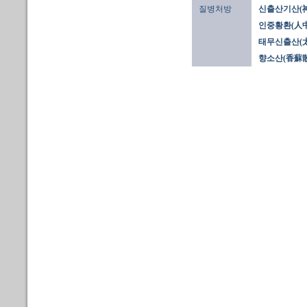
질병처방
신출산기산(
인중황환(人
태무신출산(
향소산(香蘇散)