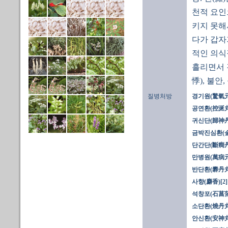
천적 요인
키지 못해
다가 갑자
적인 의식
흘리면서 
悸), 불안
질병처방
경기원(驚氣元
공연환(控涎丸
귀신단(歸神丹
금박진심환(金
단간단(斷癎丹
만병원(萬病元
반단환(礬丹丸
사향(麝香)[2]
석창포(石菖蒲)
소단환(燒丹丸
안신환(安神丸