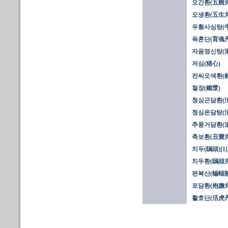
오간환(五癎丸
오생환(五生丸
우황사심탕(
육혼단(育魂丹
자음영신탕(
저심(猪心)
전씨오색환(
철장(鐵漿)
청심곤담환(
청심온담탕(
추풍거담환(
축보환(丑寶丸
치두(鴟頭)[1]
치두환(鴟頭丸
편복산(蝙蝠散
포담환(抱膽丸
활호단(活虎丹