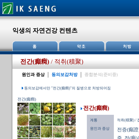
익생의 자연건강 컨텐츠
전간(癲癎)
/ 적취(積聚)
원인과 증상
동의보감처방
종합분석(준비중)
동의보감에서만 "전간(癲癎)"의 질병으로 처방되어짐
전간(癲癎)
전간(癲癎)
계통
적취(積聚) /
원인과 증상
전증(癲證
증. 전(