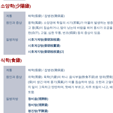
소양학(少陽瘧)
계통
해학(痎瘧) / 잡병편(雜病篇)
원인과 증상
풍학(風瘧). 소양경에 학질의 사기(邪氣)가 머물러 발생하는 병증
고 풍(風)이 침습하거나, 땀이 났는데 바람을 쐬어 풍사가 모공을 
한(自汗), 고열, 심한 두통, 번조(煩躁) 등의 증상이 있음.
질병처방
시호가계탕(柴胡加桂湯)
시호계강탕(柴胡桂薑湯)
시호계지탕(柴胡桂枝湯)[2]
식학(食瘧)
계통
해학(痎瘧) / 잡병편(雜病篇)
원인과 증상
위학(胃瘧). 육학(六瘧)의 하나. 음식부절(飮食不節)로 영위(營衛
(痰)이 생긴 데에 풍기(風氣)가 이를 침습하여 생김. 오한과 고열
치 밑이 그득하고 딴딴하며, 헛배가 부르고, 자주 트림이 나고, 배
토함.
질병처방
청비음(淸脾飮)
청비탕(淸脾湯)
평진탕(平陳湯)