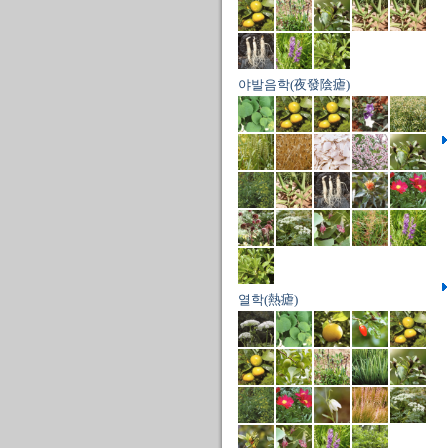
야발음학(夜發陰瘧)
열학(熱瘧)