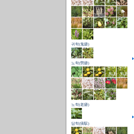
귀학(鬼瘧)
노학(勞瘧)
노학(老瘧)
담학(痰馭)