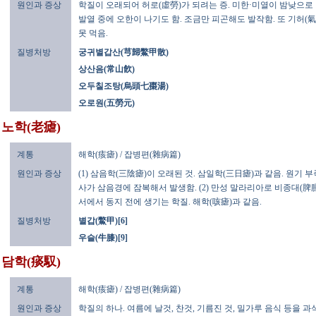
원인과 증상
학질이 오래되어 허로(虛勞)가 되려는 증. 미한·미열이 밤낮으로 
발열 중에 오한이 나기도 함. 조금만 피곤해도 발작함. 또 기허(氣
못 먹음.
질병처방
궁귀별갑산(芎歸鱉甲散)
상산음(常山飮)
오두칠조탕(烏頭七棗湯)
오로원(五勞元)
노학(老瘧)
계통
해학(痎瘧) / 잡병편(雜病篇)
원인과 증상
(1) 삼음학(三陰瘧)이 오래된 것. 삼일학(三日瘧)과 같음. 원기 
사가 삼음경에 잠복해서 발생함. (2) 만성 말라리아로 비종대(脾腫大)
서에서 동지 전에 생기는 학질. 해학(咳瘧)과 같음.
질병처방
별갑(鱉甲)[6]
우슬(牛膝)[9]
담학(痰馭)
계통
해학(痎瘧) / 잡병편(雜病篇)
원인과 증상
학질의 하나. 여름에 날것, 찬것, 기름진 것, 밀가루 음식 등을 