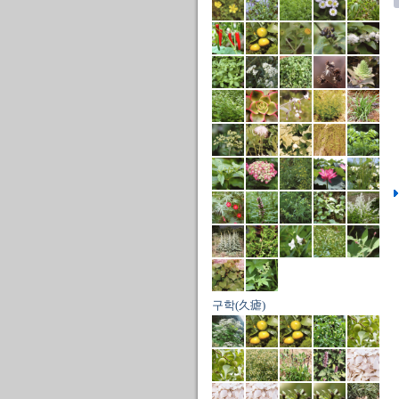
구학(久瘧)