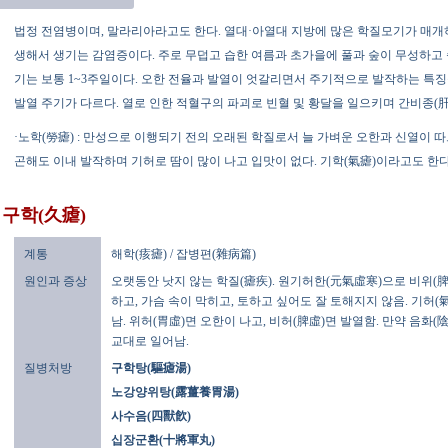
법정 전염병이며, 말라리아라고도 한다. 열대·아열대 지방에 많은 학질모기가 매개
생해서 생기는 감염증이다. 주로 무덥고 습한 여름과 초가을에 풀과 숲이 무성하고 
기는 보통 1~3주일이다. 오한 전율과 발열이 엇갈리면서 주기적으로 발작하는 특징
발열 주기가 다르다. 열로 인한 적혈구의 파괴로 빈혈 및 황달을 일으키며 간비종(
·노학(勞瘧) : 만성으로 이행되기 전의 오래된 학질로서 늘 가벼운 오한과 신열이 
곤해도 이내 발작하며 기허로 땀이 많이 나고 입맛이 없다. 기학(氣瘧)이라고도 한다
구학(久瘧)
계통
해학(痎瘧) / 잡병편(雜病篇)
원인과 증상
오랫동안 낫지 않는 학질(瘧疾). 원기허한(元氣虛寒)으로 비위(脾
하고, 가슴 속이 막히고, 토하고 싶어도 잘 토해지지 않음. 기허(
남. 위허(胃虛)면 오한이 나고, 비허(脾虛)면 발열함. 만약 음화
교대로 일어남.
질병처방
구학탕(驅瘧湯)
노강양위탕(露薑養胃湯)
사수음(四獸飮)
십장군환(十將軍丸)