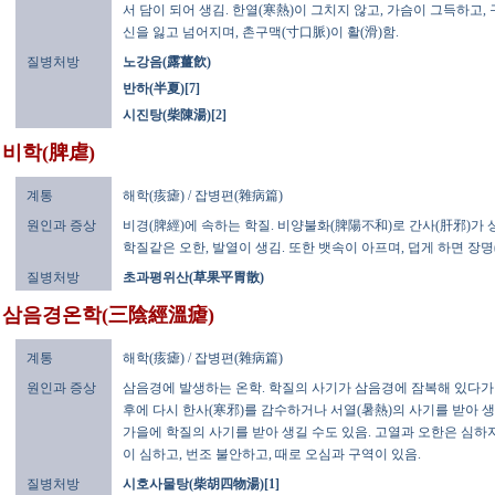
서 담이 되어 생김. 한열(寒熱)이 그치지 않고, 가슴이 그득하고,
신을 잃고 넘어지며, 촌구맥(寸口脈)이 활(滑)함.
질병처방
노강음(露薑飮)
반하(半夏)[7]
시진탕(柴陳湯)[2]
비학(脾虐)
계통
해학(痎瘧) / 잡병편(雜病篇)
원인과 증상
비경(脾經)에 속하는 학질. 비양불화(脾陽不和)로 간사(肝邪)가
학질같은 오한, 발열이 생김. 또한 뱃속이 아프며, 덥게 하면 장명(
질병처방
초과평위산(草果平胃散)
삼음경온학(三陰經溫瘧)
계통
해학(痎瘧) / 잡병편(雜病篇)
원인과 증상
삼음경에 발생하는 온학. 학질의 사기가 삼음경에 잠복해 있다가
후에 다시 한사(寒邪)를 감수하거나 서열(暑熱)의 사기를 받아 생
가을에 학질의 사기를 받아 생길 수도 있음. 고열과 오한은 심하지
이 심하고, 번조 불안하고, 때로 오심과 구역이 있음.
질병처방
시호사물탕(柴胡四物湯)[1]