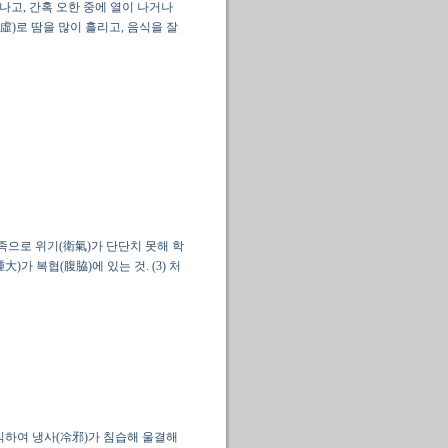
나고, 간혹 오한 중에 열이 나거나
虛)로 땀을 많이 흘리고, 음식을 잘
부족으로 위기(衛氣)가 단단치 못해 학
가 복협(腹脇)에 있는 것. (3) 처
과식하여 냉사(冷邪)가 침습해 울결해