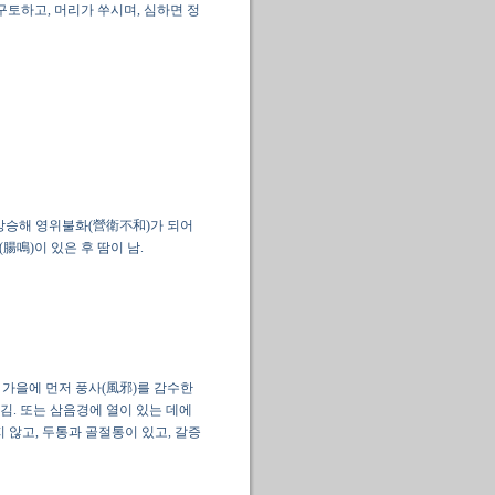
 구토하고, 머리가 쑤시며, 심하면 정
 상승해 영위불화(營衛不和)가 되어
腸鳴)이 있은 후 땀이 남.
 가을에 먼저 풍사(風邪)를 감수한
김. 또는 삼음경에 열이 있는 데에
 않고, 두통과 골절통이 있고, 갈증