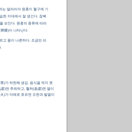
하는 말라리아 원충이 혈구에 기
습한 지대에서 잘 생긴다. 잠복
을 보인다. 원충의 종류에 따라
肝脾腫)이 나타난다.
따르고 몸이 나른하다. 조금만 피
.
胃)가 허한해 생김. 음식을 먹지 못
氣虛)면 추워하고, 혈허(血虛)면 열이
(陰火)가 아래로 흐르면 오한과 발열이