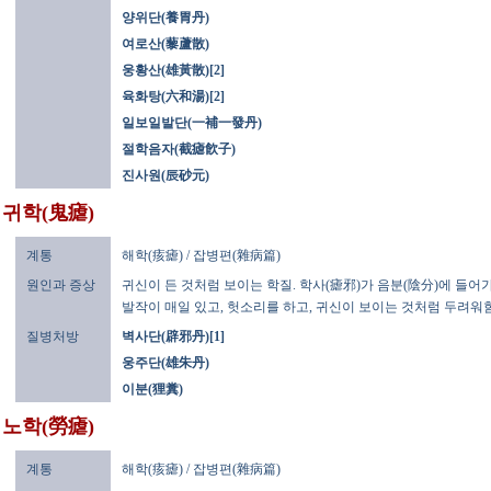
양위단(養胃丹)
여로산(藜蘆散)
웅황산(雄黃散)[2]
육화탕(六和湯)[2]
일보일발단(一補一發丹)
절학음자(截瘧飮子)
진사원(辰砂元)
귀학(鬼瘧)
계통
해학(痎瘧) / 잡병편(雜病篇)
원인과 증상
귀신이 든 것처럼 보이는 학질. 학사(瘧邪)가 음분(陰分)에 들어
발작이 매일 있고, 헛소리를 하고, 귀신이 보이는 것처럼 두려워함
질병처방
벽사단(辟邪丹)[1]
웅주단(雄朱丹)
이분(狸糞)
노학(勞瘧)
계통
해학(痎瘧) / 잡병편(雜病篇)