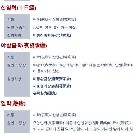
십일학(十日瘧)
계통
해학(痎瘧) / 잡병편(雜病篇)
원인과 증상
10일에 한 번 발작하는 학질.
질병처방
비방청비환(秘方淸脾丸)
야발음학(夜發陰瘧)
계통
해학(痎瘧) / 잡병편(雜病篇)
원인과 증상
야발학(夜發瘧). 야간에 발작이 일어나는 음학(陰瘧). 영혈(營血
에 들어가서 생김.
질병처방
마황황금탕(麻黃黃芩湯)
시호궁귀탕(柴胡芎歸湯)
음학환(陰瘧丸)
열학(熱瘧)
계통
해학(痎瘧) / 잡병편(雜病篇)
원인과 증상
족양명학(足陽明瘧). 여름에 양명위경(陽明胃經)에 학사(瘧邪)가
이 나서 떨다가 한참 있으면 열이 나고, 열이 내리면 땀이 나며, 