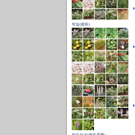
학질(瘧疾)
학질부궐(瘧疾腐厥)