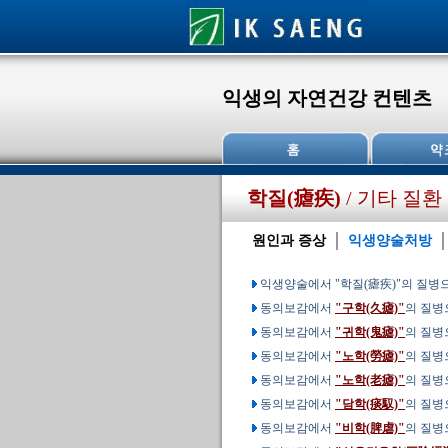
익생의 자연건강 컨텐츠
학질(瘧疾)
/ 기타 질환
원인과 증상
익생양술처방
익생양술에서 "학질(瘧疾)"의 질병
동의보감에서
"구학(久瘧)"
의 질병
동의보감에서
"귀학(鬼瘧)"
의 질병
동의보감에서
"노학(勞瘧)"
의 질병
동의보감에서
"노학(老瘧)"
의 질병
동의보감에서
"담학(痰馭)"
의 질병
동의보감에서
"비학(脾虐)"
의 질병