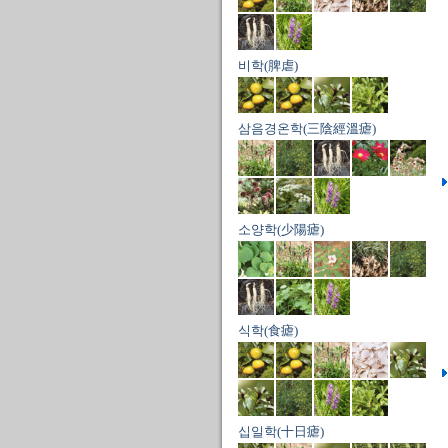
비학(脾虐)
삼음경온학(三陰經溫瘧)
소양학(少陽瘧)
식학(食瘧)
십일학(十日瘧)