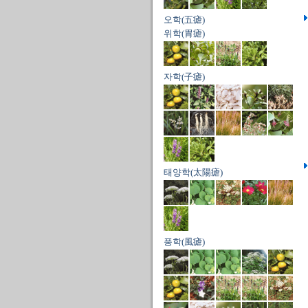
오학(五瘧)
위학(胃瘧)
자학(子瘧)
태양학(太陽瘧)
풍학(風瘧)