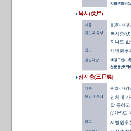
치달벽일방(治
복시(伏尸)
계통
충(蟲) / 내
원인과 증상
복시충(伏尸
지나도 없
참고
제병원후론
질병처방
백경구인(白頸
천문동(天門冬)
삼시충(三尸蟲)
계통
충(蟲) / 내
원인과 증상
인체내 기
잘 통하고
(飛尸)도 
참고
제병원후론