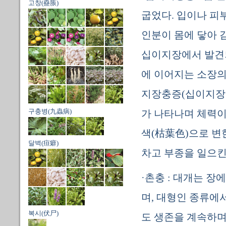
고창(蠱脹)
굽었다. 입이나 피
인분이 몸에 닿아 
십이지장에서 발견되
에 이어지는 소장의 
지장충증(십이지장충
구충병(九蟲病)
가 나타나며 체력이
색(枯葉色)으로 변
달벽(疸癖)
차고 부종을 일으킨
·촌충 : 대개는 장
며, 대형인 종류에서
복시(伏尸)
도 생존을 계속하며