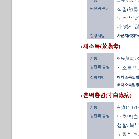
계통
소아(小兒) /
원인과 증상
식충(蝕蟲)
랫동안 낫
가 멎지 않
질병처방
사군자(使君子)
채소독(菜蔬毒)
계통
해독(解毒) /
원인과 증상
채소를 먹고
질병처방
해채소독일방(
해채소독일방(
촌백충병(寸白蟲病)
계통
충(蟲) / 내
원인과 증상
백충병(白
생함. 복
누렇게 되