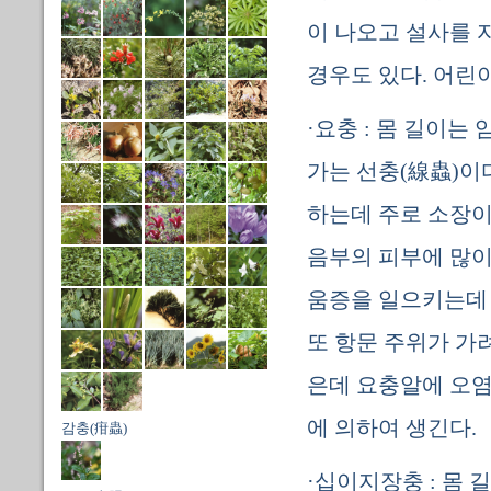
이 나오고 설사를 
경우도 있다. 어린
·요충 : 몸 길이는 
가는 선충(線蟲)이
하는데 주로 소장이
음부의 피부에 많이
움증을 일으키는데 
또 항문 주위가 가
은데 요충알에 오염
에 의하여 생긴다.
감충(疳蟲)
·십이지장충 : 몸 