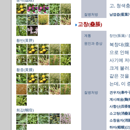
충적(蟲積)
고, 청색
질병처방
남엽즙(藍葉汁)
고창(蠱脹)
계통
창만(脹滿) /
황반(黃胖)
원인과 증상
복창대(腹
으로 인해
사기에 저
크게 불러
황종(黃腫)
같은 것을
는데, 이
질병처방
견우자(牽牛子)
계시례음(鷄
사향산(四香散
회감(蛔疳)
소고탕(消蠱湯
소창음자(消
하마(蝦蟆)[2]