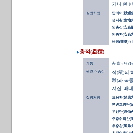
거나 흰 
질병처방
만리어(鰻鱺魚)
생지황(生地黃)
안충산(安蟲散)
안충환(安蟲丸
웅담(熊膽)[3]
충적(蟲積)
계통
충(蟲) / 내
원인과 증상
적(積)의 
雜)과 복
져짐. 때
질병처방
묘응환(妙應丸)
연년호명단(
우선단(遇仙丹)
추충취적산(
추충환(追蟲丸