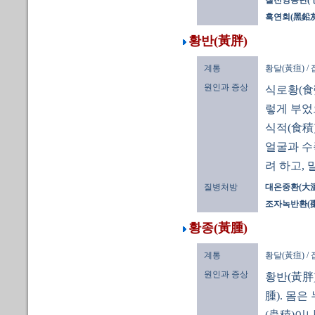
칠전영응단(
흑연회(黑鉛灰
황반(黃胖)
계통
황달(黃疸) /
원인과 증상
식로황(食勞
렇게 부었
식적(食積
얼굴과 수
려 하고,
질병처방
대온중환(大
조자녹반환(
황종(黃腫)
계통
황달(黃疸) /
원인과 증상
황반(黃胖)
腫). 몸
(蟲積)이