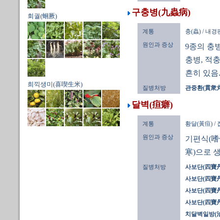
구충병(九蟲病)
회궐(蛔厥)
계통
충(蟲) / 내
원인과 증상
9종의 충병
충병, 적
흔히 있음
희끽생미(喜喫生米)
질병처방
관중환(貫衆丸
달벽(疸癖)
계통
황달(黃疸) /
원인과 증상
기편식(嗜偏
寒)으로 
질병처방
사보단(四寶丹)
사보단(四寶丹)
사보단(四寶丹)
사보단(四寶丹)
치달벽일방(治