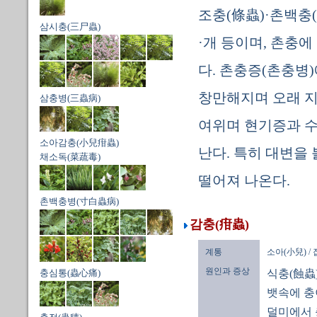
조충(條蟲)·촌백충
삼시충(三尸蟲)
·개 등이며, 촌충
다. 촌충증(촌충병
창만해지며 오래 지
삼충병(三蟲病)
여위며 현기증과 수
소아감충(小兒疳蟲)
난다. 특히 대변을 
채소독(菜蔬毒)
떨어져 나온다.
촌백충병(寸白蟲病)
감충(疳蟲)
계통
소아(小兒) /
원인과 증상
충심통(蟲心痛)
식충(蝕蟲)
뱃속에 충
덜미에서 