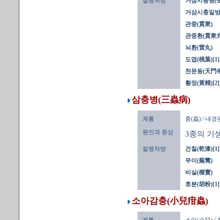
질병처방
거삼시충원(
거삼시충일방
관중(貫衆)
관중환(貫衆丸
뇌환(雷丸)
도엽(桃葉)[1]
천문동(天門冬)
황정(黃精)[2]
삼충병(三蟲病)
계통
충(蟲) / 내
원인과 증상
3종의 기생
질병처방
건칠(乾漆)[1]
무이(蕪荑)
비실(榧實)
호분(胡粉)[1]
소아감충(小兒疳蟲)