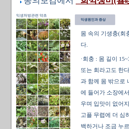
동의보감에서
"희끽생미(喜
익생처방관련 약초
익생원인과 증상
몸 속의 기생충(회충
다.
·회충 : 몸 길이 
또는 회라고도 한다.
과 함께 몸 밖으로
에 들어가 소장에서
우며 입맛이 없어지
고플 무렵에 더 심
백하거나 조금 누르