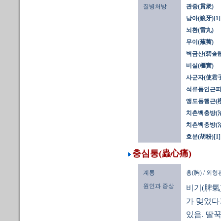
질병처방
관중(貫衆)
낭아(狼牙)[1]
뇌환(雷丸)
무이(蕪荑)
벽금산(碧金散
비실(榧實)
사군자(使君子)
석류동인근피
앵도동행근(
치촌백충방(治
치촌백충방(治
호분(胡粉)[1]
충심통(蟲心痛)
계통
흉(胸) / 외
원인과 증상
비기(脾氣
가 멎었다
있음. 딸