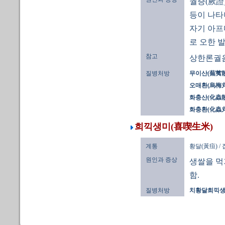
궐증(厥證
등이 나타
자기 아프
로 오한 
참고
상한론궐
질병처방
무이산(蕪荑散)
오매환(烏梅丸)
화충산(化蟲散
화충환(化蟲丸
희끽생미(喜喫生米)
계통
황달(黃疸) /
원인과 증상
생쌀을 먹
함.
질병처방
치황달희끽생