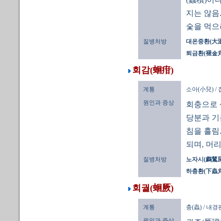
지는 않음
숯을 먹으
질병처방
대온중환(大
퇴금환(褪金丸
회감(蛔疳)
계통
소아(小兒) /
원인과 증상
회충으로 
당분과 기
침을 흘림
되며, 머리
질병처방
노자시(鸕鶿屎)
하충환(下蟲丸
회궐(蛔厥)
계통
충(蟲) / 내
원인과 증상