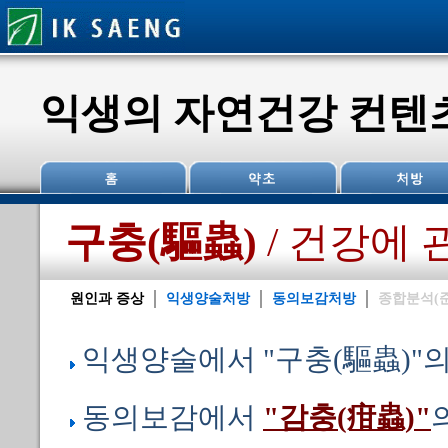
익생의 자연건강 컨텐
구충(驅蟲)
/ 건강에 
원인과 증상
익생양술처방
동의보감처방
종합분석(
익생양술에서 "구충(驅蟲)"
동의보감에서
"감충(疳蟲)"