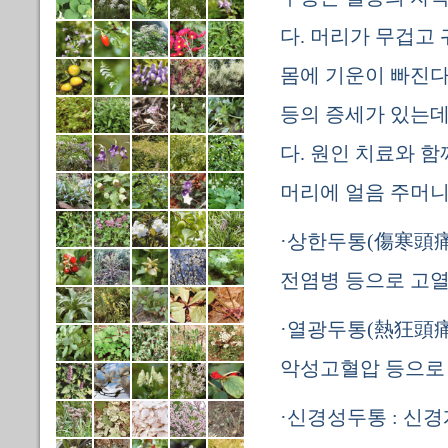
다. 머리가 무겁고
몸에 기운이 빠진다
등의 증세가 있는데
다. 원인 치료와 
머리에 얼음 주머니
·상한두통(傷寒頭痛
전염병 등으로 고열
·열광두통(熱狂頭痛
악성고혈압 등으로 
·신경성두통 : 신