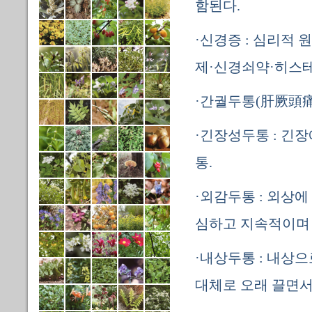
함된다.
·신경증 : 심리적 
제·신경쇠약·히스테
·간궐두통(肝厥頭痛)
·긴장성두통 : 긴
통.
·외감두통 : 외상
심하고 지속적이며 
·내상두통 : 내상
대체로 오래 끌면서