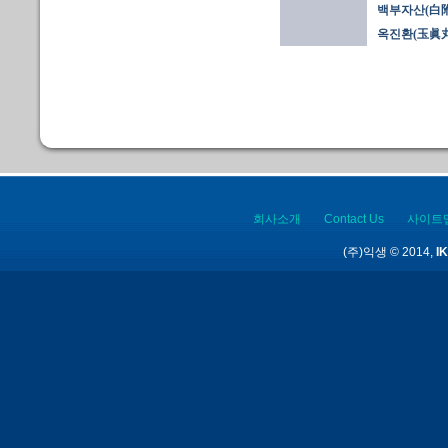
백부자산(白附
옥진환(玉眞丸
회사소개
Contact Us
사이트
(주)익생 © 2014,
IK