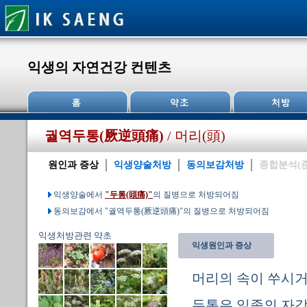
익생의 자연건강 컨텐츠
궐역두통(厥逆頭痛)
/ 머리(頭)
원인과 증상
익생양술처방
동의보감처방
종합분석(
익생양술에서
"두통(頭痛)"
의 질병으로 처방되어짐
동의보감에서 "궐역두통(厥逆頭痛)"의 질병으로 처방되어짐
익생처방관련 약초
익생원인과 증상
머리의 속이 쑤시거
두통은 일종의 자각