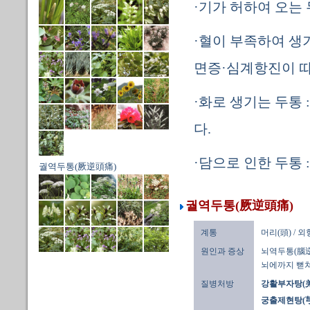
·기가 허하여 오는 
·혈이 부족하여 생
면증·심계항진이 따
·화로 생기는 두통 
다.
·담으로 인한 두통 
궐역두통(厥逆頭痛)
궐역두통(厥逆頭痛)
계통
머리(頭) / 
원인과 증상
뇌역두통(腦逆
뇌에까지 뻗쳐
질병처방
강활부자탕(羌
궁출제현탕(