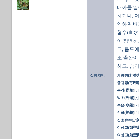
태아를 밀
하거나, 
약하면 배
혈수(血水
이 창백하
고, 음도
또 출산이
하고, 숨이
질병처방
계향환(桂香丸)
궁귀탕(芎歸湯
녹각(鹿角)[5]
박초(朴硝)[3]
수은(水銀)[2]
신국(神麴)[4]
신효유주단(
여성고(如聖膏)
여성고(如聖膏)