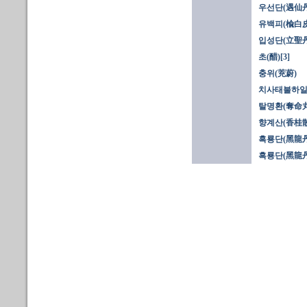
우선단(遇仙丹)
유백피(楡白皮)
입성단(立聖丹
초(醋)[3]
충위(茺蔚)
치사태불하일
탈명환(奪命丸
향계산(香桂散
흑룡단(黑龍丹)
흑룡단(黑龍丹)