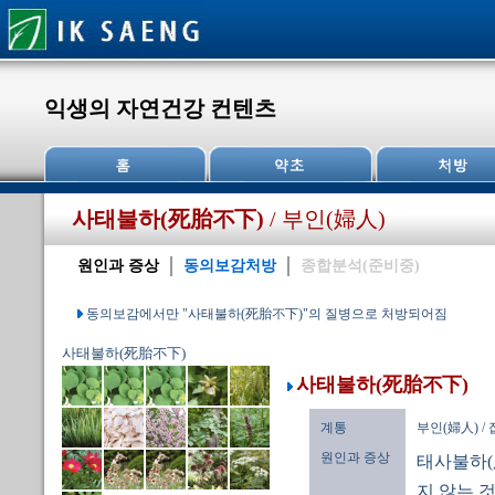
익생의 자연건강 컨텐츠
사태불하(死胎不下)
/ 부인(婦人)
원인과 증상
동의보감처방
종합분석(준비중)
동의보감에서만 "사태불하(死胎不下)"의 질병으로 처방되어짐
사태불하(死胎不下)
사태불하(死胎不下)
계통
부인(婦人) /
원인과 증상
태사불하(
지 않는 