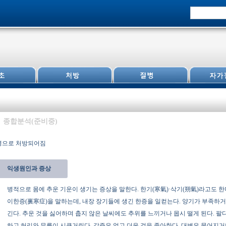
종합분석(준비중)
질병으로 처방되어짐
익생원인과 증상
병적으로 몸에 추운 기운이 생기는 증상을 말한다. 한기(寒氣)·삭기(朔氣)라고도 
이한증(裏寒症)을 말하는데, 내장 장기들에 생긴 한증을 일컫는다. 양기가 부족하
긴다. 추운 것을 싫어하며 춥지 않은 날씨에도 추위를 느끼거나 몹시 떨게 된다. 
하고 허리와 무릎이 시큰거린다. 갈증은 없고 더운 것을 좋아한다. 대변은 묽어지거