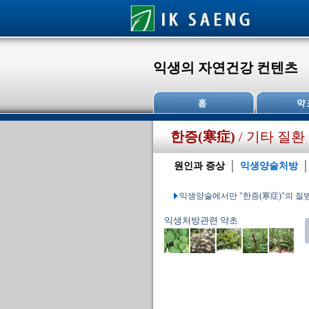
익생의 자연건강 컨텐츠
한증(寒症)
/ 기타 질환
원인과 증상
익생양술처방
익생양술에서만 "한증(寒症)"의 
익생처방관련 약초