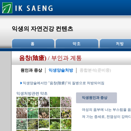
익생의 자연건강 컨텐츠
음창(陰瘡)
/ 부인과 계통
원인과 증상
익생양술처방
종합분석(준비중)
익생양술에서만 "음창(陰瘡)"의 질병으로 처방되어짐
익생처방관련 약초
익생원인과 증상
여성의 음부에 나는 부스럼을 음
져 가는 증세로, 전염성이 강하