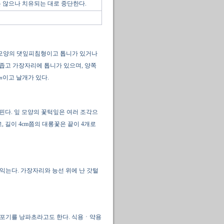
 않으나 치유되는 대로 중단한다.
 모양의 댓잎피침형이고 톱니가 있거나
 좁고 가장자리에 톱니가 있으며, 양쪽
㎝이고 날개가 있다.
 핀다. 잎 모양의 꽃턱잎은 여러 조각으
, 길이 4cm쯤의 대롱꽃은 끝이 4개로
 익는다. 가장자리와 능선 위에 난 갓털
 온포기를 낭파초라고도 한다. 식용ㆍ약용