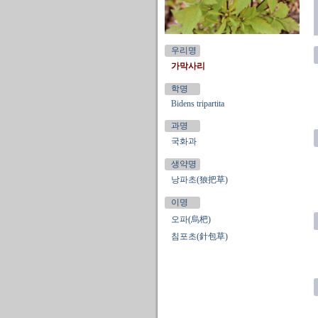
우리명
가막사리
학명
Bidens tripartita
과명
국화과
생약명
낭파초(狼把草)
이명
오파(烏杷)
침포초(針包草)