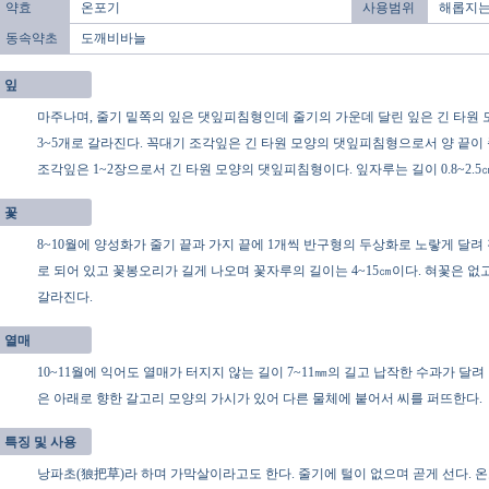
약효
온포기
사용범위
해롭지는
동속약초
도깨비바늘
잎
마주나며, 줄기 밑쪽의 잎은 댓잎피침형인데 줄기의 가운데 달린 잎은 긴 타원
3~5개로 갈라진다. 꼭대기 조각잎은 긴 타원 모양의 댓잎피침형으로서 양 끝이
조각잎은 1~2장으로서 긴 타원 모양의 댓잎피침형이다. 잎자루는 길이 0.8~2.5
꽃
8~10월에 양성화가 줄기 끝과 가지 끝에 1개씩 반구형의 두상화로 노랗게 달려
로 되어 있고 꽃봉오리가 길게 나오며 꽃자루의 길이는 4~15㎝이다. 혀꽃은 없고
갈라진다.
열매
10~11월에 익어도 열매가 터지지 않는 길이 7~11㎜의 길고 납작한 수과가 달려
은 아래로 향한 갈고리 모양의 가시가 있어 다른 물체에 붙어서 씨를 퍼뜨한다.
특징 및 사용
낭파초(狼把草)라 하며 가막살이라고도 한다. 줄기에 털이 없으며 곧게 선다.