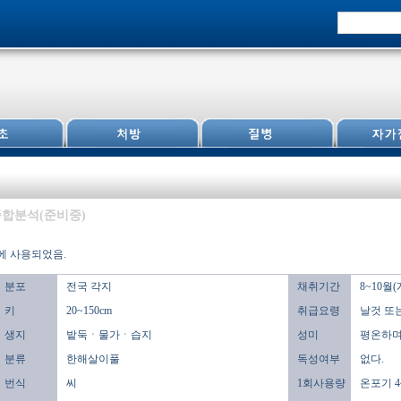
합분석(준비중)
에 사용되었음.
분포
전국 각지
채취기간
8~10월
키
20~150cm
취급요령
날것 또는
생지
밭둑ㆍ물가ㆍ습지
성미
평온하며,
분류
한해살이풀
독성여부
없다.
번식
씨
1회사용량
온포기 4