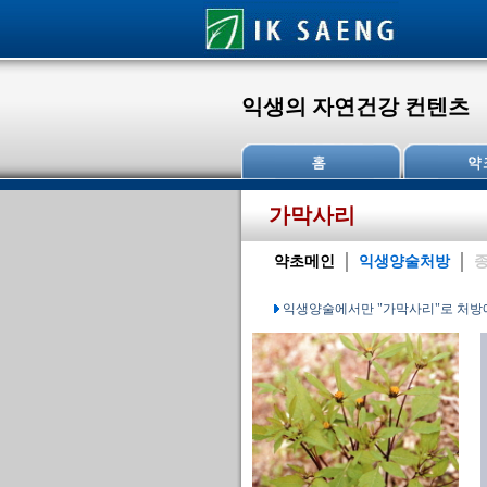
익생의 자연건강 컨텐츠
가막사리
약초메인
익생양술처방
종
익생양술에서만 "가막사리"로 처방