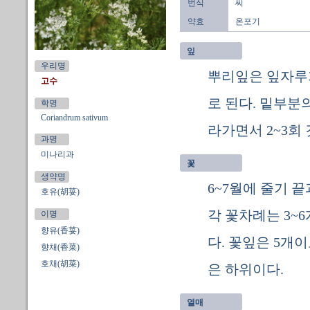
번식
씨
약효
온포기
잎
우리명
뿌리잎은 잎자루
고수
로 된다. 밑부분
학명
Coriandrum sativum
라가면서 2~3회
과명
미나리과
꽃
생약명
6~7월에 줄기 
호유(胡荽)
각 꽃차례는 3~
이명
향유(香荽)
다. 꽃잎은 5개
향채(香菜)
호채(胡菜)
은 하위이다.
열매