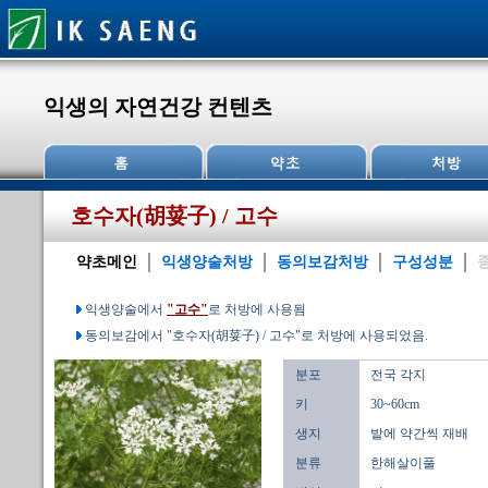
익생의 자연건강 컨텐츠
호수자(胡荽子) / 고수
약초메인
익생양술처방
동의보감처방
구성성분
익생양술에서
"고수"
로 처방에 사용됨
동의보감에서 "호수자(胡荽子) / 고수"로 처방에 사용되었음.
분포
전국 각지
키
30~60cm
생지
밭에 약간씩 재배
분류
한해살이풀