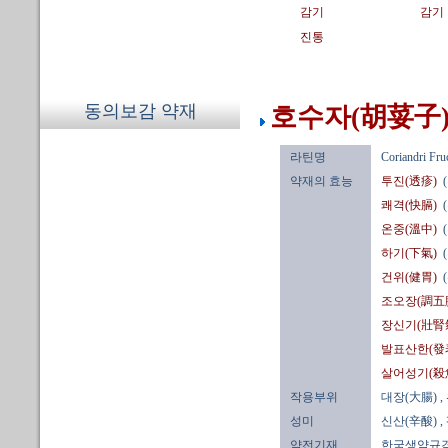
감기
감기
진통
동의보감 약재
호수자(胡荽子)
라틴명
Coriandri Fru
약재의 효능
투진(透疹)
쾌격(快膈)
온중(溫中)
하기(下氣)
건위(健胃)
조오장(調五
장신기(壯腎
발표산한(發
살어성기(殺
작용부위
대장(大腸)
,
성미
신산(辛酸)
,
약전기재
한국생약규