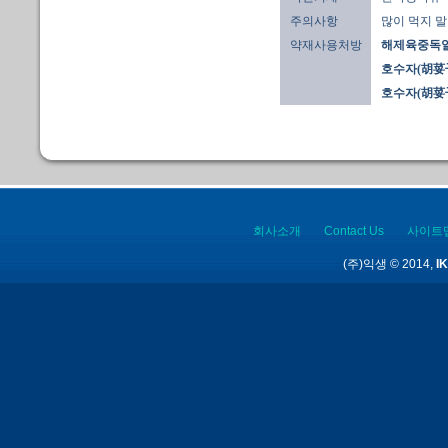
주의사항
많이 먹지 말
약재사용처방
해제육중독일
호수자(胡荽子
호수자(胡荽子
회사소개
Contact Us
사이트
(주)익생 © 2014,
IK