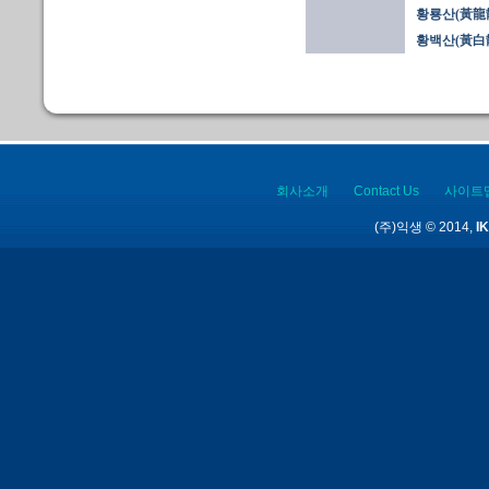
황룡산(黃龍
황백산(黃白散
회사소개
Contact Us
사이트
(주)익생 © 2014,
IK