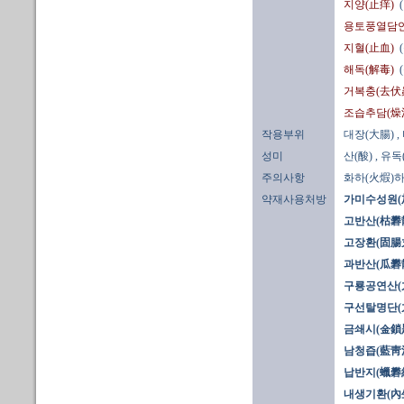
지양(止痒)
용토풍열담연
지혈(止血)
해독(解毒)
거복충(去伏
조습추담(燥
작용부위
대장(大腸)
,
성미
산(酸)
, 유독
주의사항
화하(火煆)
약재사용처방
가미수성원(
고반산(枯礬
고장환(固腸丸
과반산(瓜礬
구룡공연산(
구선탈명단(
금쇄시(金鎖
남청즙(藍靑
납반지(蠟礬
내생기환(內