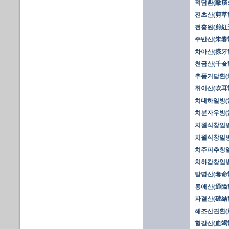
적담환(敵痰
전초산(剪草
전홍원(剪紅
주반산(朱礬
차아산(搽牙
천금산(千金散
추풍거담환(
취이산(吹耳
치대하일방(
치분자우방(治
치월식창일방
치월식창일방
치주피추창일
치하감창일방
탈명산(奪命散
통애산(通隘
파결산(破結
해조산견환(
혈갈산(血竭散