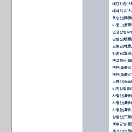
대단하환(大
대마치고(大
독승산(獨勝散
마풍고(磨風
면상잡병우방
명반산(明礬
모반단(牡礬
반혼단(返魂
백교향산(白
백반(白礬)[1
백반(白礬)[7
보명산(保命
비전일찰광(
사향산(麝香散
사향산(麝香散
사향환(麝香
삼황산(三黃散
색루공방(塞漏
생기산(生肌散