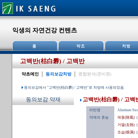
익생의 자연건강 컨텐츠
고백반(枯白礬) / 고백반
약초메인
동의보감처방
종합분석(준비중)
동의보감에서 "고백반(枯白礬) / 고백반"로 처방에 사용되었음.
고백반(枯白礬) / 고백
동의보감 약재
라틴명
Alunitum Sic
약재의 효능
제풍(除風)
거열(去熱)
조습(燥濕)