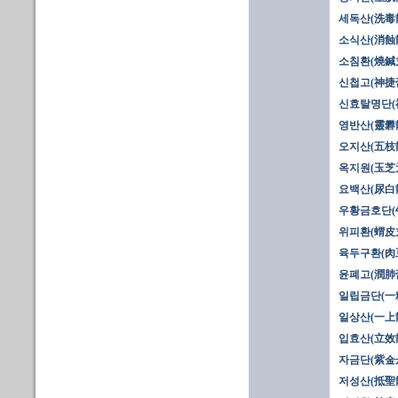
세독산(洗毒
소식산(消蝕
소침환(燒鍼
신첩고(神捷
신효탈명단(
영반산(靈礬
오지산(五枝
옥지원(玉芝
요백산(尿白
우황금호단(
위피환(蝟皮
육두구환(肉
윤폐고(潤肺膏
일립금단(一粒
일상산(一上
입효산(立效散)
자금단(紫金丹
저성산(抵聖