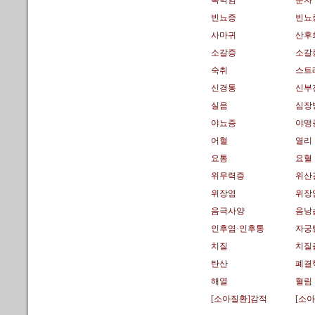
복막염
분자
빈뇨증
빈뇨
사마귀
산후
소갈증
소갈
숙취
스트
신경통
신부
실음
심장
야뇨증
야맹
어혈
열리
요통
요혈
위무력증
위산
위장염
위장
음극사양
음낭
인후염·인후통
자궁
치질
치질
탄산
폐결
해열
혈림
[소아질환]감적
[소