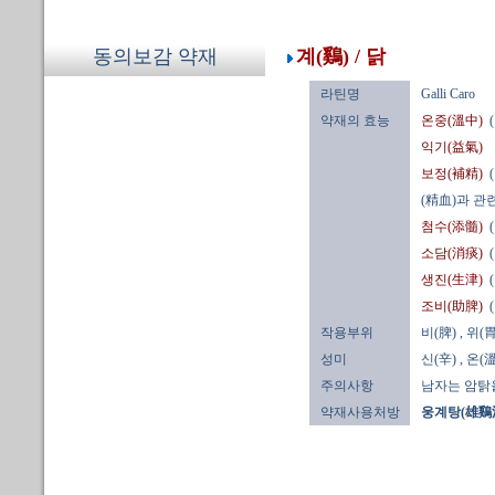
계(鷄) / 닭
동의보감 약재
라틴명
Galli Caro
약재의 효능
온중(溫中)
익기(益氣)
보정(補精)
(精血)과 관
첨수(添髓)
소담(消痰)
생진(生津)
조비(助脾)
작용부위
비(脾)
, 위(胃
성미
신(辛)
, 온(溫
주의사항
남자는 암탉을
약재사용처방
웅계탕(雄鷄