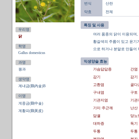
번식
산란
약효
전체
특징 및 사용
우리명
여러 품종의 닭이 이용되며, 
닭
황갈색의 주름이 있고 윤기가 
학명
으로 하거나 분말로 만들어 
Gallus domesticus
익생양술 효능
과명
꿩과
가슴답답증
간염
감기
감기
생약명
고환염
골다
계내금(鷄內金)B
구내염
구토
이명
기관지염
기관
게중금(鷄中金)
기미·주근깨
난산
계황피(鷄黃皮)
담궐
당뇨
대하증
독기 
두통
두통