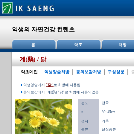
익생의 자연건강 컨텐츠
계(鷄) / 닭
약초메인
익생양술처방
동의보감처방
구성성분
익생양술에서
"닭"
로 처방에 사용됨
동의보감에서 "계(鷄) / 닭"로 처방에 사용되었음.
분포
전국
키
30~45cm
생지
가축
분류
날짐승류