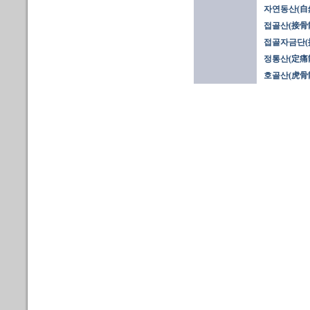
자연동산(自
접골산(接骨
접골자금단(
정통산(定痛散
호골산(虎骨散