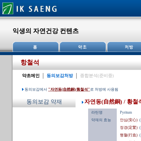
익생의 자연건강 컨텐츠
항철석
약초메인
동의보감처방
종합분석(준비중)
동의보감에서
"자연동(自然銅)/황철석"
로 처방에 사용됨
자연동(自然銅) / 황철
동의보감 약재
라틴명
Pyritum
약재의 효능
안심(安心)
정경(定驚)
행혈(行血)