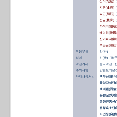
산어(散瘀)
지통(止痛)
속근(續筋)
접골(接骨)
파적취(破積
배농창(排膿
산어파적(散
속근골(續筋
작용부위
간(肝)
성미
신(辛)
, 평(平
약전기재
중국약전
,
주의사항
양혈보기온경
약재사용처방
맥두산(麥斗
몰약강성단(
백배환(百倍
유향산(乳香散
유향진통산(
유향흑호단(
자연동(自然