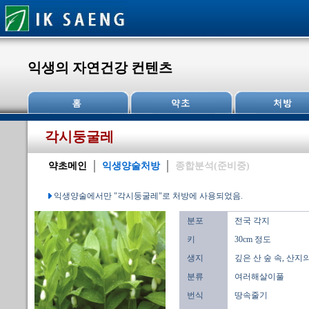
익생의 자연건강 컨텐츠
각시둥굴레
약초메인
익생양술처방
종합분석(준비중)
익생양술에서만 "각시둥굴레"로 처방에 사용되었음.
분포
전국 각지
키
30cm 정도
생지
깊은 산 숲 속, 산지
분류
여러해살이풀
번식
땅속줄기