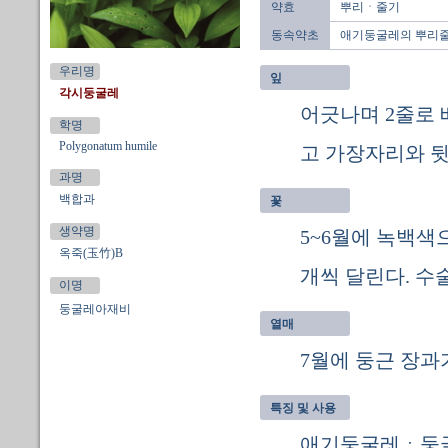
약효
뿌리ㆍ줄기
동속약초
애기둥굴레의 뿌리
우리명
잎
각시둥굴레
어긋나며 2줄로 
학명
Polygonatum humile
고 가장자리와 뒷
과명
백합과
꽃
생약명
5~6월에 녹백색
옥죽(玉竹)B
개씩 달린다. 수
이명
둥굴레아재비
열매
7월에 둥근 장과
특징 및 사용
애기둥굴레ㆍ둥굴