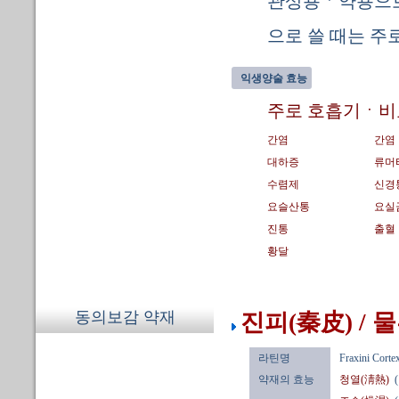
관상용ㆍ약용으로 
으로 쓸 때는 주
익생양술 효능
주로 호흡기ㆍ비
간염
간염
대하증
류머
수렴제
신경
요슬산통
요실
진통
출혈
황달
동의보감 약재
진피(秦皮) /
라틴명
Fraxini Corte
약재의 효능
청열(淸熱)