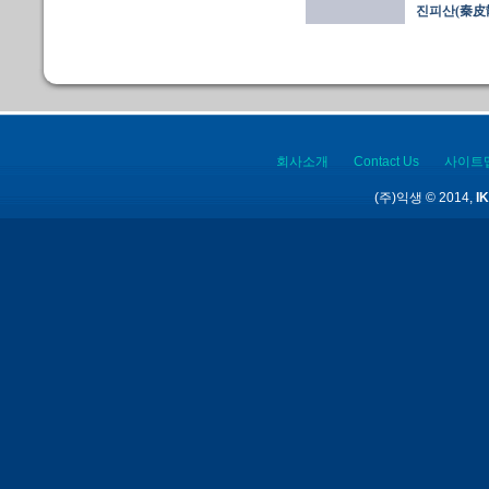
진피산(秦皮
회사소개
Contact Us
사이트
(주)익생 © 2014,
IK