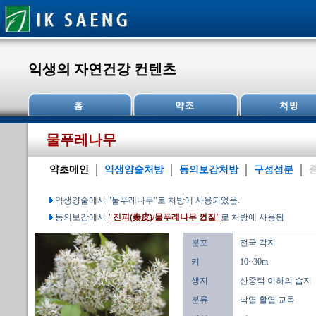
익생의 자연건강 컨텐츠
물푸레나무
약초메인
익생양술처방
동의보감처방
구성성분
익생양술에서 "물푸레나무"로 처방에 사용되었음.
동의보감에서
"진피(秦皮)/물푸레나무 껍질"
로 처방에 사용됨
분포
전국 각지
키
10~30m
생지
산중턱 이하의 습지
분류
낙엽 활엽 교목