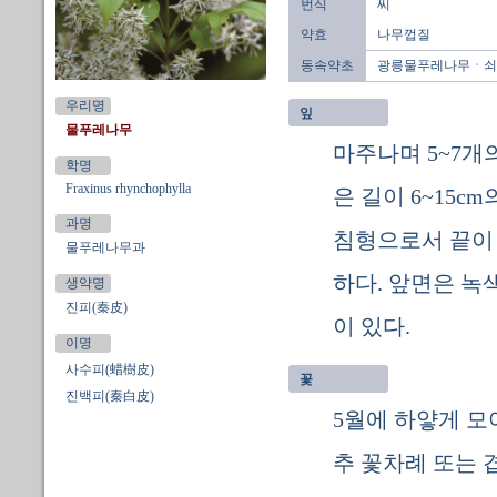
번식
씨
약효
나무껍질
동속약초
광릉물푸레나무ㆍ쇠
우리명
잎
물푸레나무
마주나며 5~7개
학명
Fraxinus rhynchophylla
은 길이 6~15c
과명
침형으로서 끝이
물푸레나무과
하다. 앞면은 녹
생약명
진피(秦皮)
이 있다.
이명
사수피(蜡樹皮)
꽃
진백피(秦白皮)
5월에 하얗게 모
추 꽃차례 또는 