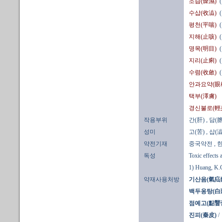
조습(燥濕)
수삽(收澁)
평천(平喘)
지해(止咳)
명목(明目)
지리(止痢)
수렴(收斂)
안과요약(眼
택부(澤膚)
경신불로(輕
작용부위
간(肝)
, 담(膽
성미
고(苦)
, 삽(澁
약전기재
중국약전
,
독성
Toxic effects 
1) Huang, K.C
약재사용처방
기산음(氣疝
백두옹탕(白
점예고(點瞖
진피(秦皮)