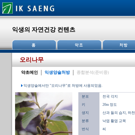
익생의 자연건강 컨텐츠
오리나무
약초메인
익생양술처방
종합분석(준비중)
익생양술에서만 "오리나무"로 처방에 사용되었음.
분포
전국 각지
키
20m 정도
생지
산과 들의 습지, 하천
분류
낙엽 활엽 교목
번식
씨