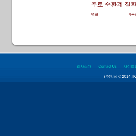
주로 순환계 질환
변혈
비뉵
회사소개
Contact Us
사이트
(주)익생 © 2014,
IK