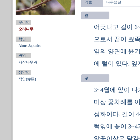
약효
나무껍질
잎
우리명
어긋나고 길이 6
오리나무
으로서 끝이 뾰족
학명
Alnus Japonica
잎의 양면에 윤기
과명
자작나무과
에 털이 있다. 잎
생약명
꽃
적양(赤楊)
3~4월에 잎이 
미상 꽃차례를 이
성화이다. 길이 
턱잎에 꽃이 3~
암꽃이삭은 달걀