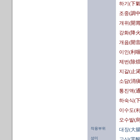
하기(下氣
조중(調中
개위(開胃
강화(降火
개음(開音
이인(利咽
제번(除煩
지갈(止渴
소담(消痰
통진액(通
하숙식(下
이수도(利
오수발(烏
작용부위
대장(大腸
성미
고산(苦酸