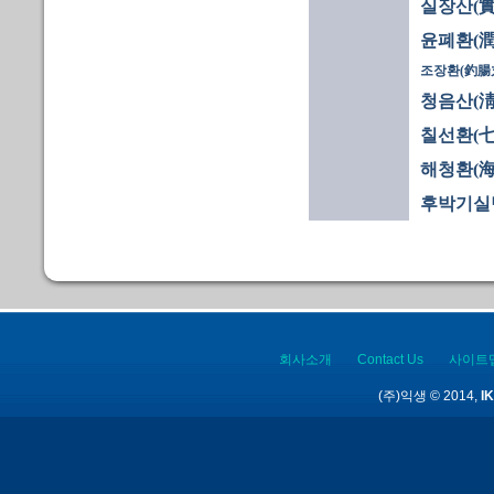
실장산(實
윤폐환(潤
조장환(釣腸
청음산(淸
칠선환(七
해청환(海
후박기실
회사소개
Contact Us
사이트
(주)익생 © 2014,
IK