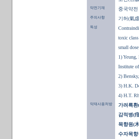
약전기재
중국약전
주의사항
기허(氣虛
독성
Contraindi
toxic class
small dose
1) Yeung,
Institute 
2) Bensky,
3) H.K. D
4) H.T. R
약재사용처방
가려륵환(
감적병(疳
목향원(木
수자목향