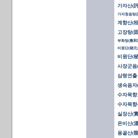
가자산(訶
가자청음탕(
계향산(桂
고장탕(固
부화탕(敷和
비원단(秘元丹
비원단(秘
사장군음
삼령연출
생숙음자
수자목향
수자목향
실장산(實
온비산(溫
용골산(龍