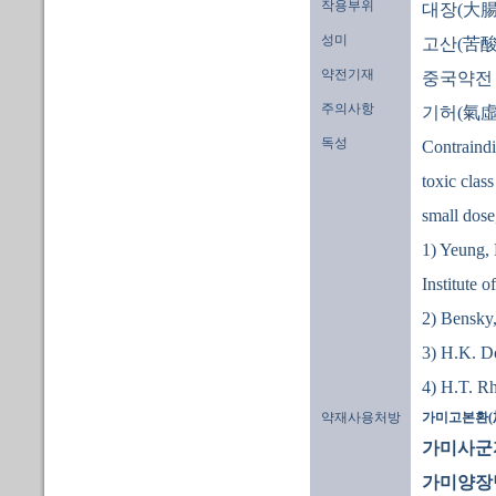
작용부위
대장(大腸
성미
고산(苦酸
약전기재
중국약전
주의사항
기허(氣虛
독성
Contraindi
toxic class
small dose
1) Yeung,
Institute 
2) Bensky,
3) H.K. D
4) H.T. R
약재사용처방
가미고본환(
가미사군자
가미양장