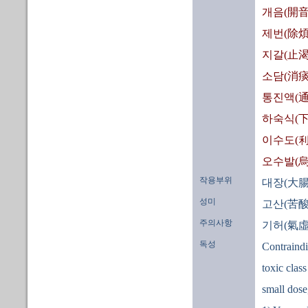
개음(開音
제번(除煩
지갈(止渴
소담(消痰
통진액(通
하숙식(下
이수도(利
오수발(烏
작용부위
대장(大腸
성미
고산(苦酸
주의사항
기허(氣虛
독성
Contraindi
toxic class
small dose