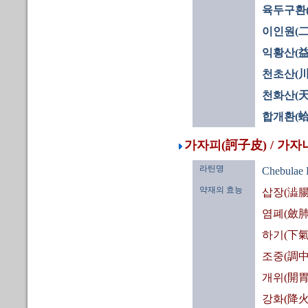
육두구환
이인원(二
익황산(益
천초산(川
천화산(天
합개환(蛤
가자피(訶子皮) / 가자
라틴명
Chebulae 
약재의 효능
삽장(澁腸
염폐(斂肺
하기(下氣
조중(調中
개위(開胃
강화(降火