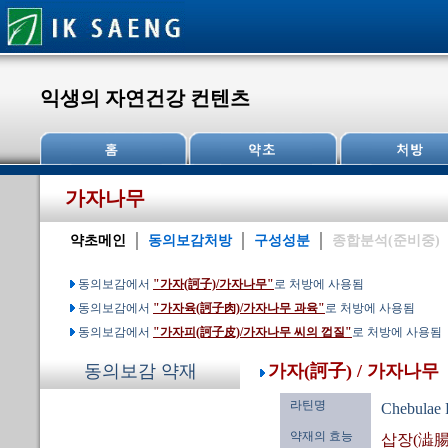
익생의 자연건강 컨텐츠
가자나무
약초메인
동의보감처방
구성성분
종합분석(준비중)
동의보감에서
"가자(訶子)/가자나무"
로 처방에 사용됨
동의보감에서
"가자육(訶子肉)/가자나무 과육"
로 처방에 사용됨
동의보감에서
"가자피(訶子皮)/가자나무 씨의 껍질"
로 처방에 사용됨
가자(訶子) / 가자나무
동의보감 약재
라틴명
Chebulae 
약재의 효능
삽장(澁腸