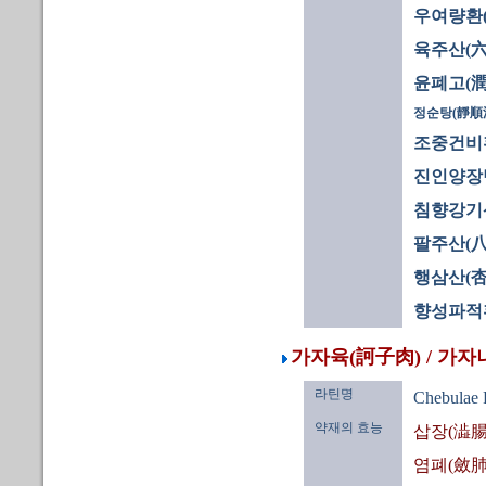
우여량환
육주산(六
윤폐고(潤
정순탕(靜順
조중건비
진인양장
침향강기
팔주산(八
행삼산(杏
향성파적
가자육(訶子肉) / 가자
라틴명
Chebulae 
약재의 효능
삽장(澁腸
염폐(斂肺