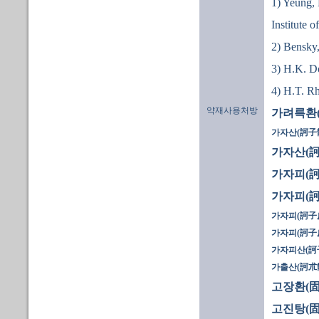
1) Yeung,
Institute 
2) Bensky,
3) H.K. D
4) H.T. R
약재사용처방
가려륵환(
가자산(訶子散
가자산(訶
가자피(訶
가자피(訶
가자피(訶子皮
가자피(訶子皮
가자피산(訶
가출산(訶朮
고장환(固
고진탕(固