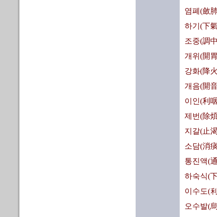
염폐(斂肺
하기(下氣
조중(調中
개위(開胃
강화(降火
개음(開音
이인(利咽
제번(除煩
지갈(止渴
소담(消痰
통진액(通
하숙식(下
이수도(利
오수발(烏