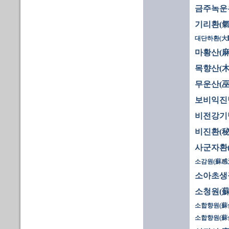
금주녹운
기리환(氣
대단하환(大
마황산(麻
목향산(木
무운산(巫
보비익진
비전강기
비진환(秘
사군자환
소감원(蘇感
소아초생구
소청원(蘇
소합향원(蘇合
소합향원(蘇合