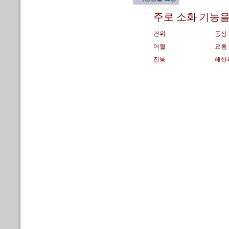
주로 소화 기능을
건위
동상
어혈
요통
진통
해산