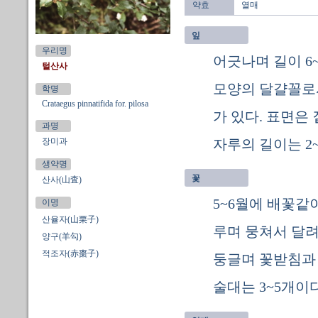
약효
열매
잎
우리명
어긋나며 길이 6~
털산사
모양의 달걀꼴로서
학명
Crataegus pinnatifida for. pilosa
가 있다. 표면은
과명
장미과
자루의 길이는 2~
생약명
꽃
산사(山査)
5~6월에 배꽃같
이명
산율자(山栗子)
루며 뭉쳐서 달려
양구(羊勾)
적조자(赤棗子)
둥글며 꽃받침과 
술대는 3~5개이다