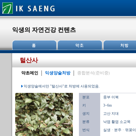
익생의 자연건강 컨텐츠
털산사
약초메인
익생양술처방
종합분석(준비중)
익생양술에서만 "털산사"로 처방에 사용되었음.
분포
중부 이북
키
3~6m
생지
고산 지대
분류
낙엽 활엽 소교목
번식
실생ㆍ분주ㆍ꺾꽂이