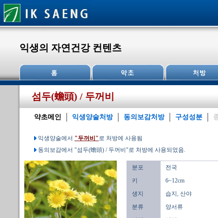
익생의 자연건강 컨텐츠
섬두(蟾頭) / 두꺼비
약초메인
익생양술처방
동의보감처방
구성성분
익생양술에서
"두꺼비"
로 처방에 사용됨
동의보감에서 "섬두(蟾頭) / 두꺼비"로 처방에 사용되었음.
분포
전국
키
6~12cm
생지
습지, 산야
분류
양서류