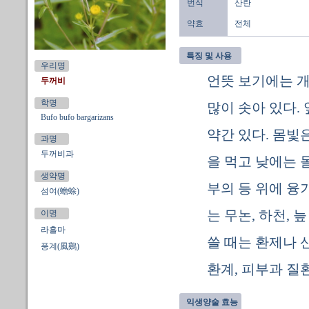
번식
산란
약효
전체
특징 및 사용
우리명
언뜻 보기에는 
두꺼비
학명
많이 솟아 있다.
Bufo bufo bargarizans
약간 있다. 몸빛
과명
두꺼비과
을 먹고 낮에는 
생약명
부의 등 위에 융
섬여(蟾蜍)
는 무논, 하천,
이명
라흘마
쓸 때는 환제나 
풍계(風鷄)
환계, 피부과 질
익생양술 효능