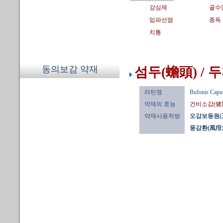
강심제
골수
임파선염
종독
치통
동의보감 약재
섬두(蟾頭) / 
라틴명
Bufonis Capu
약재의 효능
건비소감(健
약재사용처방
오감보동원(
풍감환(風疳