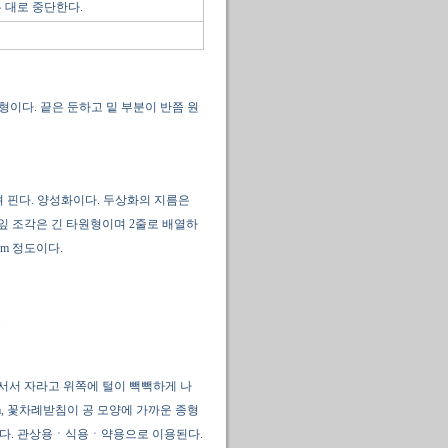
 대로 중단한다.
침형이다. 끝은 둔하고 밑 부분이 반쯤 원
려 핀다. 양성화이다. 두상화의 지름은
턱잎 조각은 긴 타원형이며 2줄로 배열하
mm 정도이다.
.
 서서 자라고 위쪽에 털이 빽빽하게 나
m, 꽃차례받침이 공 모양에 가까운 종형
다르다. 관상용ㆍ식용ㆍ약용으로 이용된다.