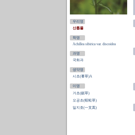
우리명
산톱풀
학명
Achillea sibirica var. discoidea
과명
국화과
생약명
시초(蓍草)A
이명
거초(鋸草)
오공초(蜈蚣草)
일지호(一支蒿)