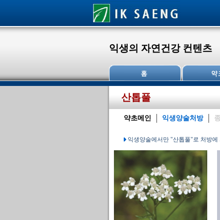
익생의 자연건강 컨텐츠
산톱풀
약초메인
익생양술처방
종
익생양술에서만 "산톱풀"로 처방에