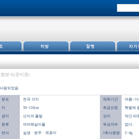
합분석(준비중)
 사용되었음.
분포
전국 각지
채취기간
여름~가
키
50~110cm
취급요령
햇볕에 
생지
산지의 풀밭
성미
약간 따뜻
분류
여러해살이풀
독성여부
없다.
번식
실생ㆍ분주ㆍ꺾꽂이
1회사용량
2~4g