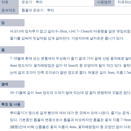
약효
온포기ㆍ뿌리
사용범위
치유되는
동속약초
톱풀의 온포기ㆍ뿌리
잎
어긋나며 잎자루가 없고 길이 6~10cm, 나비 7~15mm의 타원형을 닮은 댓잎피
줄기를 감싸며 빗살처럼 깊게 갈라진다. 가장자리에 날카로운 톱니가 있다.
꽃
7~10월에 흰색 또는 분홍색의 두상화가 줄기 끝과 가지 끝에 산방 꽃차례로 달
4mm 정도이다. 꽃차례받침은 길이 약 5mm의 종 모양이며 털이 약간 있다. 꽃
는데 겉의 조각이 안쪽 조각보다 절반 정도로 짧다. 혀꽃은 길이 3mm, 지름 1.5
열매
10~11월에 길이 3mm 정도의 수과가 달려 익는데 양 끝이 편평하며 갓털은 없다
특징 및 사용
뿌리줄기가 옆으로 길게 뻗으며 여러 대가 한 곳에서 모여 나온다. 줄기는 곧게
있다. 기본종인 톱풀의 변종으로서 톱풀과 비슷하지만 톱풀은 꽃의 지름 7~9m
(鐘形)인데 비해 산톱풀은 꽃의 지름이 4mm, 꽃차례받침이 종 모양인 점이 