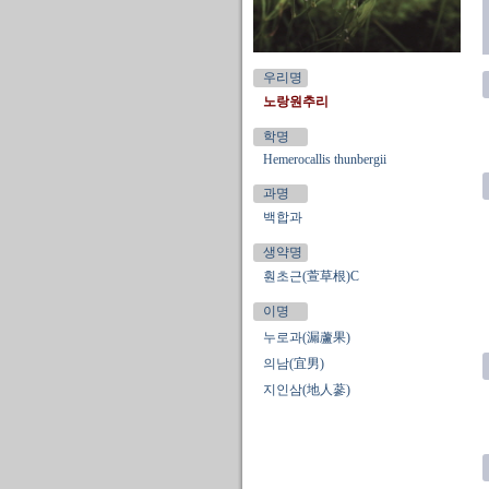
우리명
노랑원추리
학명
Hemerocallis thunbergii
과명
백합과
생약명
훤초근(萱草根)C
이명
누로과(漏蘆果)
의남(宜男)
지인삼(地人蔘)