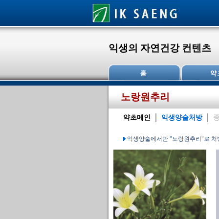
익생의 자연건강 컨텐츠
노랑원추리
약초메인
익생양술처방
종
익생양술에서만 "노랑원추리"로 처