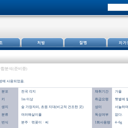
합분석(준비중)
방에 사용되었음.
분포
전국 각지
채취기간
가을
키
1m 이상
취급요령
햇볕에 
생지
숲 가장자리, 초원 지대(비교적 건조한 곳)
성미
서늘하며,
분류
여러해살이풀
독성여부
없다.
번식
분주ㆍ꺾꽂이ㆍ씨
1회사용량
4~6g