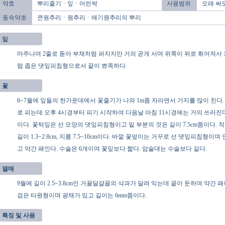
약효
뿌리줄기ㆍ잎ㆍ어린싹
사용범위
오래 써
동속약초
큰원추리ㆍ원추리ㆍ애기원추리의 뿌리
잎
마주나며 2줄로 돋아 부채처럼 퍼지지만 거의 곧게 서며 위쪽이 뒤로 휘어져서 처진
럼 좁은 댓잎피침형으로서 끝이 뾰족하다.
꽃
6~7월에 잎들의 한가운데에서 꽃줄기가 나와 1m쯤 자라면서 가지를 많이 친다.
로 피는데 오후 4시경부터 피기 시작하여 다음날 아침 11시경에는 거의 쓰러진다. 꽃
이다. 꽃턱잎은 선 모양의 댓잎피침형이고 밑 부분의 것은 길이 7.5cm쯤이다. 작
길이 1.3~2.8cm, 지름 7.5~10cm이다. 바깥 꽃덮이는 거꾸로 선 댓잎피침형
고 약간 패인다. 수술은 6개이며 꽃잎보다 짧다. 암술대는 수술보다 길다.
열매
9월에 길이 2.5~3.8cm인 거꿀달걀꼴의 삭과가 달려 익는데 끝이 둔하며 약간 
검은 타원형이며 광채가 있고 길이는 6mm쯤이다.
특징 및 사용