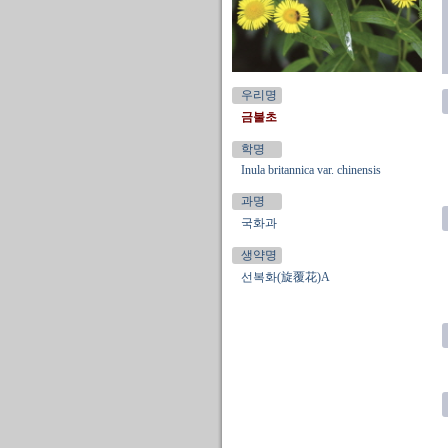
우리명
금불초
학명
Inula britannica var. chinensis
과명
국화과
생약명
선복화(旋覆花)A