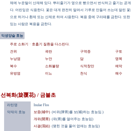
체에 누운털이 산재해 있다. 뿌리줄기가 옆으로 뻗으면서 번식하고 줄기는 곧
다. 어린잎은 식용한다. 꽃은 대개 완전히 말려서 가루로 만들어 쓰는데 말린 꽃
으로 하거나 환제 또는 산제로 하여 사용한다. 복용 중에 구리때를 금한다. 또
있는 사람은 복용을 금한다.
익생양술 효능
주로 소화기ㆍ호흡기 질환을 다스린다.
건위
곽란
구역증
구토
누낭염
누안
담
명목
복수
소화불량
식적창만
예막
유방염
이뇨
천식
해수
선복화(旋覆花) / 금불초
라틴명
Inulae Flos
약재의 효능
보중(補中)
(비위(脾胃)를 보(補)하는 효능임.)
개위(開胃)
(위(胃)를 열어주는 효능임)
사결(瀉結)
(맺힌 것을 풀어 없애는 효능임)