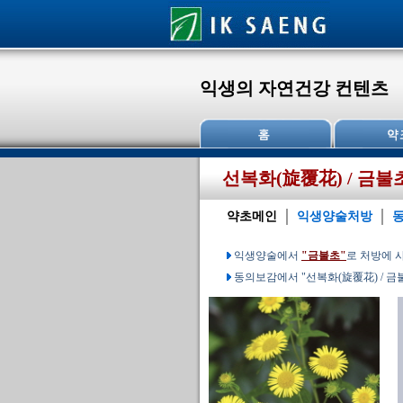
익생의 자연건강 컨텐츠
선복화(旋覆花) / 금불
약초메인
익생양술처방
익생양술에서
"금불초"
로 처방에 
동의보감에서 "선복화(旋覆花) / 금