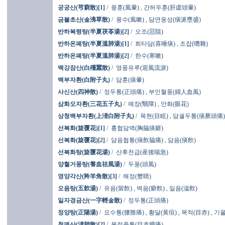
궁궁산(芎藭散)[1]
/
풍훈(風暈)
,
간허두훈(肝虛頭暈)
금불초산(金沸草散)
/
풍수(風嗽)
,
담연옹성(痰涎壅盛)
반하복령탕(半夏茯苓湯)[2]
/
오조(惡阻)
반하온폐탕(半夏溫肺湯)[1]
/
희타담(喜唾痰)
,
조잡(嘈雜)
반하온폐탕(半夏溫肺湯)[2]
/
한수(寒嗽)
백강잠산(白殭蠶散)
/
영풍유루(迎風流淚)
백부자환(白附子丸)
/
담훈(痰暈)
사신산(四神散)
/
정두통(正頭痛)
,
부인혈풍(婦人血風)
삼화오자환(三花五子丸)
/
예장(翳障)
,
안화(眼花)
상청백부자환(上淸白附子丸)
/
목현(目眩)
,
담궐두통(痰厥頭痛)
선복화(旋覆花)[1]
/
흉협담벽(胸脇痰癖)
선복화(旋覆花)[2]
/
담음협통(痰飮脇痛)
,
담음(痰飮)
선복화탕(旋覆花湯)
/
산후천급(産後喘急)
양혈거풍탕(養血祛風湯)
/
두풍(頭風)
영양각산(羚羊角散)[3]
/
해정(蟹睛)
오음탕(五飮湯)
/
유음(留飮)
,
벽음(癖飮)
,
일음(溢飮)
일자경금산(一字輕金散)
/
정두통(正頭痛)
정양탕(正陽湯)
/
요수통(腰脽痛)
,
황달(黃疸)
,
목적(目赤)
,
기울
청폐산(淸肺散)[2]
/
목적종통(目赤腫痛)