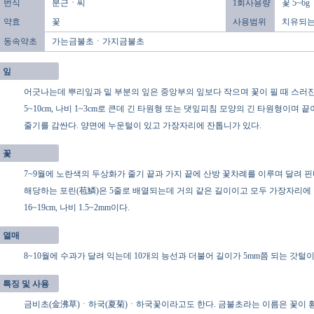
번식
분근ㆍ씨
1회사용량
꽃 5~6g
약효
꽃
사용범위
치유되는
동속약초
가는금불초ㆍ가지금불초
잎
어긋나는데 뿌리잎과 밑 부분의 잎은 중앙부의 잎보다 작으며 꽃이 필 때 스러진
5~10cm, 나비 1~3cm로 큰데 긴 타원형 또는 댓잎피침 모양의 긴 타원형이며
줄기를 감싼다. 양면에 누운털이 있고 가장자리에 잔톱니가 있다.
꽃
7~9월에 노란색의 두상화가 줄기 끝과 가지 끝에 산방 꽃차례를 이루며 달려 
해당하는 포린(苞鱗)은 5줄로 배열되는데 거의 같은 길이이고 모두 가장자리에 
16~19cm, 나비 1.5~2mm이다.
열매
8~10월에 수과가 달려 익는데 10개의 능선과 더불어 길이가 5mm쯤 되는 갓털이
특징 및 사용
금비초(金沸草)ㆍ하국(夏菊)ㆍ하국꽃이라고도 한다. 금불초라는 이름은 꽃이 