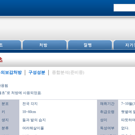
초
동의보감처방
구성성분
종합분석(준비중)
사용됨
불초"로 처방에 사용되었음.
분포
전국 각지
채취기간
7~10월
키
10~60cm
취급요령
햇볕에 
생지
들과 밭의 습지
성미
따뜻하며,
분류
여러해살이풀
독성여부
없다.