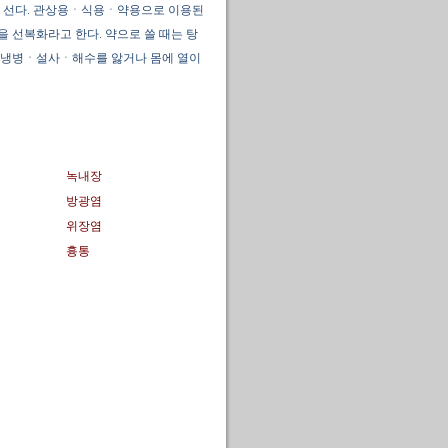
게 선다. 관상용ㆍ식용ㆍ약용으로 이용된
을 선복화라고 한다. 약으로 쓸 때는 탕
한 냉병ㆍ설사ㆍ해수를 앓거나 몸에 열이
녹내장
방광염
위장염
흉통