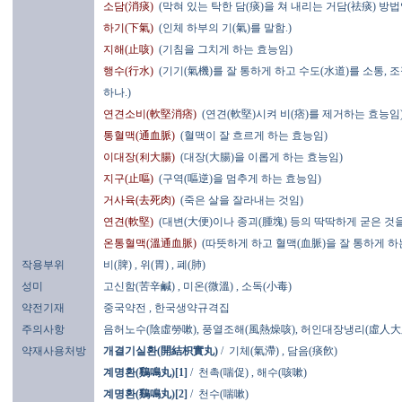
소담(消痰)
(막혀 있는 탁한 담(痰)을 쳐 내리는 거담(祛痰) 방법임
하기(下氣)
(인체 하부의 기(氣)를 말함.)
지해(止咳)
(기침을 그치게 하는 효능임)
행수(行水)
(기기(氣機)를 잘 통하게 하고 수도(水道)를 소통,
하나.)
연견소비(軟堅消痞)
(연견(軟堅)시켜 비(痞)를 제거하는 효능임
통혈맥(通血脈)
(혈맥이 잘 흐르게 하는 효능임)
이대장(利大腸)
(대장(大腸)을 이롭게 하는 효능임)
지구(止嘔)
(구역(嘔逆)을 멈추게 하는 효능임)
거사육(去死肉)
(죽은 살을 잘라내는 것임)
연견(軟堅)
(대변(大便)이나 종괴(腫塊) 등의 딱딱하게 굳은 것
온통혈맥(溫通血脈)
(따뜻하게 하고 혈맥(血脈)을 잘 통하게 하
작용부위
비(脾)
, 위(胃)
, 폐(肺)
성미
고신함(苦辛鹹)
, 미온(微溫)
, 소독(小毒)
약전기재
중국약전
, 한국생약규격집
주의사항
음허노수(陰虛勞嗽), 풍열조해(風熱燥咳), 허인대장냉리(虛人大腸
약재사용처방
개결기실환(開結枳實丸)
/
기체(氣滯)
,
담음(痰飮)
계명환(鷄鳴丸)[1]
/
천촉(喘促)
,
해수(咳嗽)
계명환(鷄鳴丸)[2]
/
천수(喘嗽)