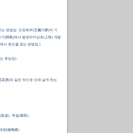
는 방법임. 오장육부(五臟六腑)의 기
정기(精氣)에서 발생되어상초(上焦) 개발
)에서 원인을 찾는 방법임.)
는 효능임)
(菊花酒)와 같은 약으로 오래 살게 하는
(血溢)
,
학질(瘧疾)
매창(楊梅瘡)