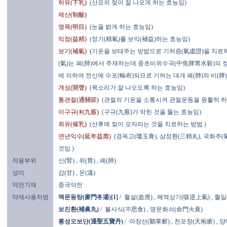
하유(下乳)
(산모의 젖이 잘 나오게 하는 효능임)
제산(制酸)
명목(明目)
(눈을 밝게 하는 효능임)
익정(益精)
(정기(精氣)를 보익(補益)하는 효능임)
보기(補氣)
(기운을 보태주는 방법으로 기허증(氣虛證)을 치료하
(氣)는 폐(肺)에서 주재하는데 중초비위수곡(中焦脾胃水穀)의 
에 의하여 전신에 수포(輸布)되므로 기허는 대개 폐(肺)와 비(脾
개성(開聲)
(목소리가 잘 나오도록 하는 효능임)
통관절(通關節)
(관절의 기운을 소통시켜 관절운동을 원활히 하
이구규(利九竅)
(구규(九竅)가 막힌 것을 뚫는 효능임)
최유(催乳)
(산후에 젖이 모자라는 것을 치료하는 방법.)
연년익수(延年益壽)
(경옥고(瓊玉膏), 삼정환(三精丸), 국화주
것임.)
작용부위
신(腎)
, 위(胃)
, 폐(肺)
성미
감(甘)
, 온(溫)
약전기재
중국약전
약재사용처방
맥문동탕(麥門冬湯)[1]
/
혈설(血泄)
,
해역상기(咳逆上氣)
,
혈일
보진환(補眞丸)
/
불사식(不思食)
,
명문화쇠(命門火衰)
통성오보단(通聖五寶丹)
/
아장선(鵝掌癬)
,
천포창(天疱瘡)
,
양