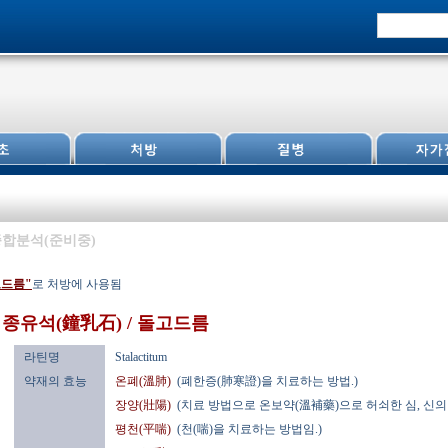
합분석(준비중)
고드름"
로 처방에 사용됨
종유석(鐘乳石) / 돌고드름
라틴명
Stalactitum
약재의 효능
온폐(溫肺)
(폐한증(肺寒證)을 치료하는 방법.)
장양(壯陽)
(치료 방법으로 온보약(溫補藥)으로 허쇠한 심, 신의
평천(平喘)
(천(喘)을 치료하는 방법임.)