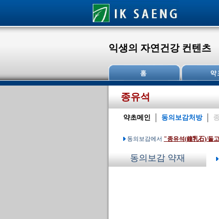
익생의 자연건강 컨텐츠
종유석
약초메인
동의보감처방
종
동의보감에서
"종유석(鐘乳石)/돌
동의보감 약재