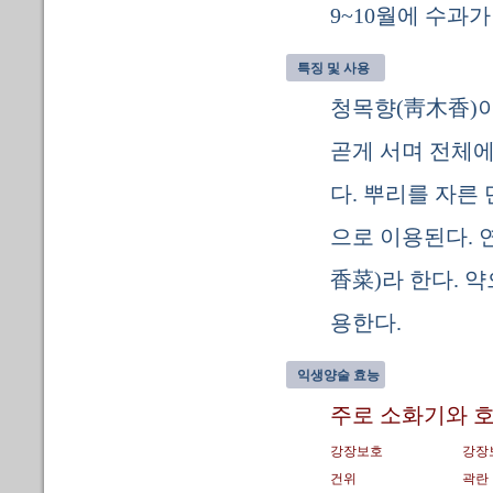
9~10월에 수과
특징 및 사용
청목향(靑木香)
곧게 서며 전체에
다. 뿌리를 자른
으로 이용된다. 
香菜)라 한다. 
용한다.
익생양술 효능
주로 소화기와 호
강장보호
강장
건위
곽란