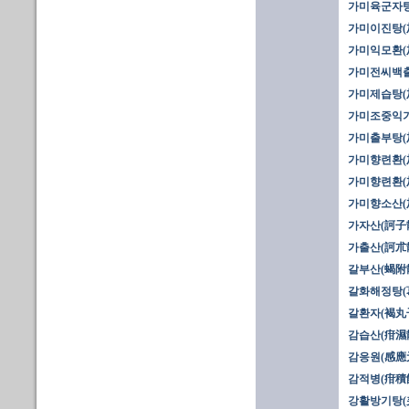
가미육군자탕
가미이진탕(加
가미익모환(
가미전씨백출
가미제습탕(
가미조중익기
가미출부탕(加
가미향련환(加
가미향련환(加
가미향소산(
가자산(訶子散
가출산(訶朮
갈부산(蝎附
갈화해정탕(
갈환자(褐丸
감습산(疳濕
감응원(感應
감적병(疳積
강활방기탕(