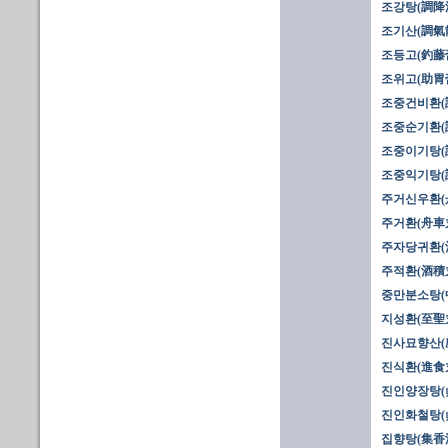
조강탕(調降
조기산(調氣
조등고(釣藤
조위고(助胃
조중건비환(
조중순기환(
조중이기탕(
조중익기탕(
주거신우환(
주거환(舟車
주자당귀환(
주적환(酒積
중만분소탕(
지성환(至聖
진사묘향산(
진식환(進食
진인양장탕(
진인화철탕(
집향탕(集香