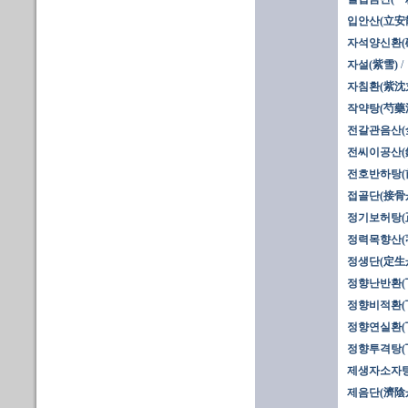
입안산(立安
자석양신환(
자설(紫雪)
자침환(紫沈
작약탕(芍藥湯
전갈관음산(
전씨이공산(
전호반하탕(
접골단(接骨
정기보허탕(
정력목향산(
정생단(定生
정향난반환(
정향비적환(
정향연실환(
정향투격탕(
제생자소자탕
제음단(濟陰