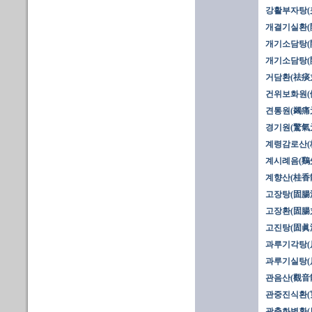
강활부자탕(羌
개결기실환(
개기소담탕(開
개기소담탕(開
거담환(祛痰
건위보화원(
견통원(蠲痛
경기원(驚氣
계령감로산(
계시례음(鷄
계향산(桂香散
고장탕(固腸
고장환(固腸丸
고진탕(固眞
과루기각탕(
과루기실탕(瓜
관음산(觀音
관중진식환(
광출화벽환(