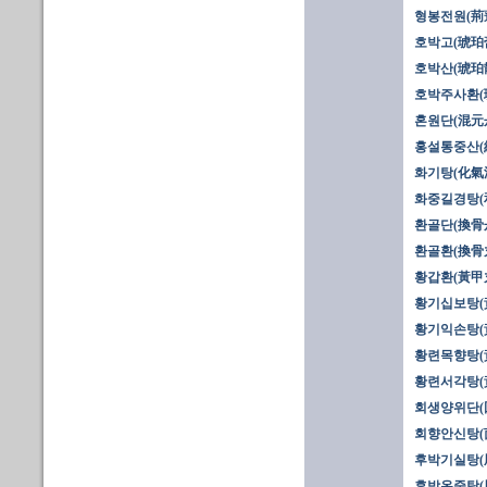
형봉전원(荊
호박고(琥珀膏
호박산(琥珀散
호박주사환(
혼원단(混元
홍설통중산(
화기탕(化氣
화중길경탕(
환골단(換骨
환골환(換骨
황갑환(黃甲
황기십보탕(
황기익손탕(
황련목향탕(
황련서각탕(
회생양위단(
회향안신탕(
후박기실탕(
후박온중탕(