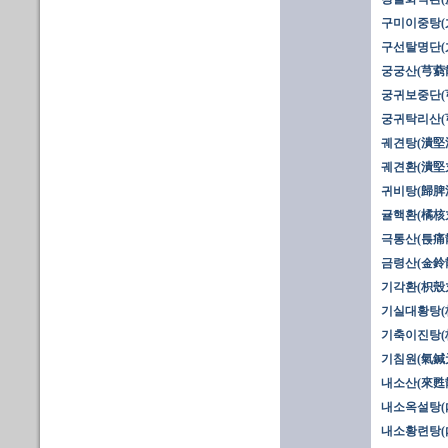
구미이중탕(
구선탈명단(
궁궁산(芎藭散
궁귀보중단(
궁귀탁리산(
궤견탕(潰堅
궤견환(潰堅
귀비탕(歸脾
귤핵환(橘核
극통산(튽痛
금령산(金鈴
기각환(枳殼丸
기실대황탕(枳
기축이진탕(
기침원(氣鍼
내소산(來甦
내소옥설탕(
내소황련탕(