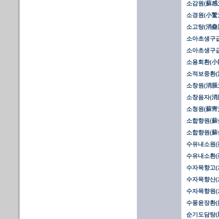
소감원(蘇感
소경원(小驚
소고탕(消蠱
소아초생구급
소아초생구급
소용회환(小
소적보중환(
소창원(消脹
소창음자(消
소청원(蘇靑
소합향원(蘇合
소합향원(蘇合
수유내소원(
수유내소환(
수자목향고(
수자목향산(
수자목향원(
수풍윤장환(
순기도담탕(順