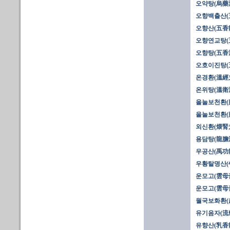
오약탕(烏藥
오향백출산(
오향산(五香
오향연교탕(
오향탕(五香
오호이진탕(
온경환(溫經
온위탕(溫衛湯
올눌보천환(膃
올눌보천환(膃
외신환(煨腎
용담탕(龍膽湯
우공산(禹功
우황탈명산(
운모고(雲母膏
운모고(雲母膏
월국보화환(
유기음자(流
유향산(乳香散