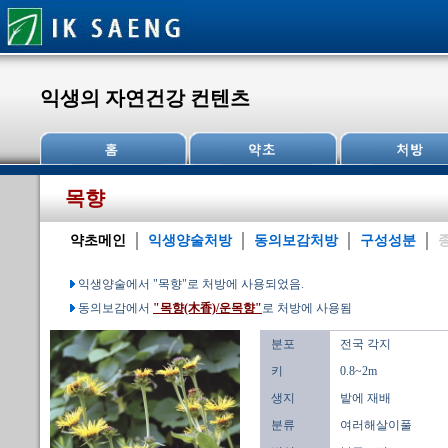
익생의 자연건강 컨텐츠
목향
약초메인
익생양술처방
동의보감처방
구성성분
익생양술에서 "목향"로 처방에 사용되었음.
동의보감에서
"목향(木香)/운목향"
로 처방에 사용됨
분포
전국 각지
키
0.8~2m
생지
밭에 재배
분류
여러해살이풀