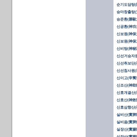
순기도담탕(順
승마창출탕(
승준환(勝駿
신공환(神功
신보원(神保元
신보원(神保元
신비탕(神秘
신선거승자원
신선취보단(
신선침사원(
신이고(辛荑
신조산(神助
신효개결산(
신효산(神效散
신효삼향산(
실비산(實脾
실비음(實脾
실장산(實腸散
실장산(實腸散