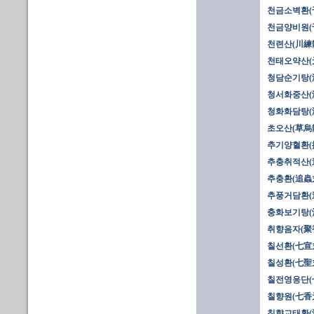
천금소벽환(
천금양비원(
천련산(川練
천태오약산(
청담순기탕(
청서화중산(
청화화담탕(
초오산(草烏
추기양혈환(
추충취적산(
추충환(追蟲
추풍거담환(
충화보기탕(
취향음자(聚
칠선환(七宣
칠성환(七聖丸
칠전영응단(
칠향원(七香
침향교태환(