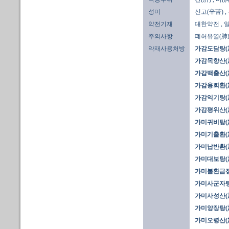
성미
신고(辛苦)
,
약전기재
대한약전
,
주의사항
폐허유열(肺虛
약재사용처방
가감도담탕(
가감목향산(
가감백출산(
가감용회환(
가감익기탕(
가감평위산(
가미귀비탕(
가미기출환(
가미납반환(
가미대보탕(
가미불환금정
가미사군자탕
가미사성산(
가미양장탕(
가미오령산(加