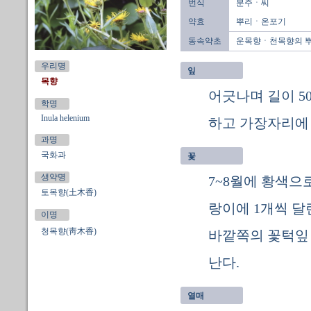
번식
분주ㆍ씨
약효
뿌리ㆍ온포기
동속약초
운목향ㆍ천목향의 
우리명
잎
목향
어긋나며 길이 5
학명
Inula helenium
하고 가장자리에 
과명
국화과
꽃
생약명
7~8월에 황색으
토목향(土木香)
랑이에 1개씩 달
이명
청목향(靑木香)
바깥쪽의 꽃턱잎 
난다.
열매