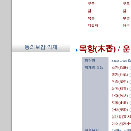
구충
구토
담
담
복통
부종
폐결핵
해수
동의보감 약재
목향(木香) / 
라틴명
Saussureae R
약재의 효능
소간(疏肝)
행기(行氣)
온중(溫中)
화위(和胃)
산결(散結)
지통(止痛)
안태(安胎)
실대장(實大
이소변(利小
작용부위
간(肝)
, 비(脾