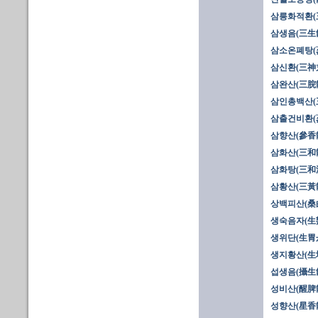
삼릉화적환(
삼생음(三生
삼소온폐탕(
삼신환(三神丸
삼완산(三脘
삼인총백산(
삼출건비환(
삼향산(參香
삼화산(三和
삼화탕(三和湯
삼황산(三黃散
상백피산(桑
생숙음자(生
생위단(生胃
생지황산(生
섭생음(攝生
성비산(醒脾
성향산(星香