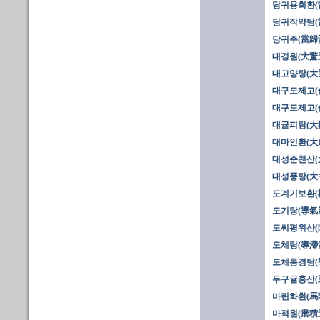
당귀용회환(
당귀작약탕(當
당귀주(當歸
대경원(大驚
대고양탕(大
대구도제고(代
대구도제고(代
대귤피탕(大橘
대마인환(大
대성준천산(
대성풍탕(大
도계기보환(
도기탕(導氣
도씨평위산(
도체탕(導滯
도체통경탕(
두구귤홍산(
마린화환(馬
마적원(磨積元