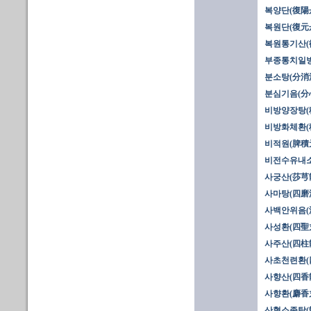
복양단(復陽
복원단(復元
복원통기산(
부종통치일방
분소탕(分消
분심기음(分
비방양장탕(
비방화체환(
비적원(脾積
비전수유내소
사궁산(莎芎散
사마탕(四磨湯
사백안위음(
사성환(四聖
사주산(四柱
사초천련환(
사향산(四香
사향환(麝香
산혈소종탕(