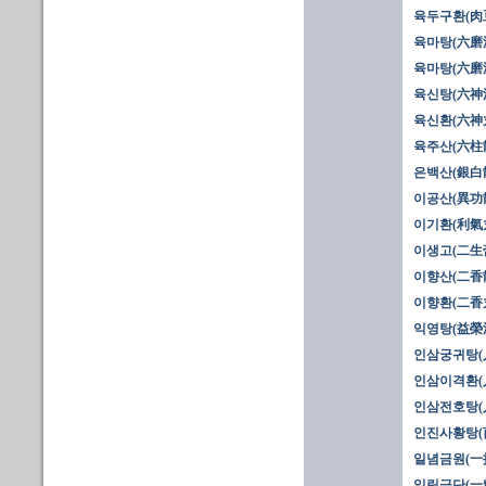
육두구환(肉
육마탕(六磨湯
육마탕(六磨湯
육신탕(六神
육신환(六神
육주산(六柱
은백산(銀白
이공산(異功散
이기환(利氣
이생고(二生膏
이향산(二香散
이향환(二香
익영탕(益榮
인삼궁귀탕(人
인삼이격환(
인삼전호탕(
인진사황탕(
일념금원(一
일립금단(一粒