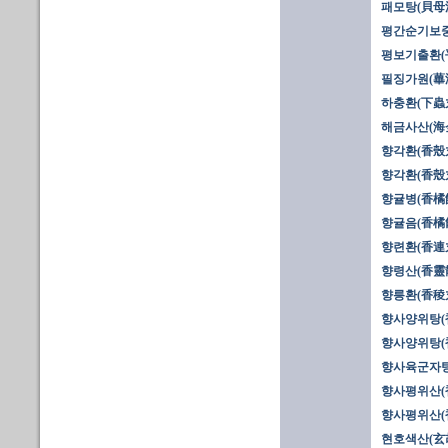
패모탕(貝母
평간순기보중
평보기출환(
필징가원(蓽
하충환(下蟲
해금사산(海金
향각환(香殼丸
향각환(香殼丸
향귤병(香橘
향귤음(香橘
향련환(香連
향령산(香靈
향릉환(香稜
향사양위탕(香
향사양위탕(香
향사육군자탕
향사평위산(香
향사평위산(香
현호색산(玄