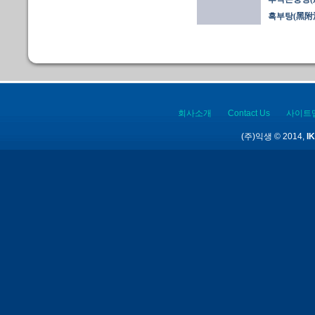
흑부탕(黑附
회사소개
Contact Us
사이트
(주)익생 © 2014,
IK