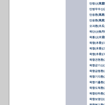
만령산(萬靈
만병무우산(
만응환(萬應丸
만응환(萬應丸
모과환(木瓜
목단산(牧丹
목통산(木通
목향(木香)[1
목향(木香)[2
목향(木香)[3
목향견현환(
목향균기산(
목향금령환(
목향기각환(
목향기출환(
목향도체환(
목향반하환(
목향보명단(
목향분기환(