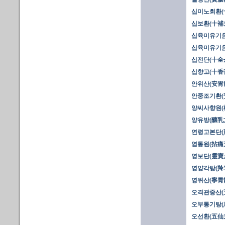
십미노회환(
십보환(十補
십육미유기음
십육미유기음
십전단(十全
십향고(十香
안위산(安胃
안중조기환(
양씨사향원(
양유방(釀乳方
연령고본단(
염통원(拈痛
영보단(靈寶
영양각탕(羚羊
영위산(寧胃
오격관중산(
오부통기탕(
오선환(五仙