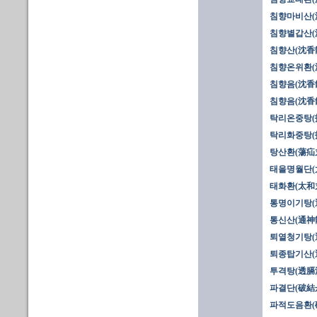
침향마비산(
침향별갑산(
침향산(沈香
침향온위환(
침향음(沈香飮
침향음(沈香飮
탁리온중탕(
탁리화중탕(
탕산환(蕩疝
태을명월단(
태화환(太和
통명이기탕(
통신산(通神散
퇴열청기탕(
퇴종탑기산(
투격탕(透膈
파결단(破結
파적도음환(