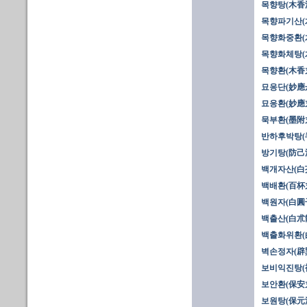
목향탕(木香
목향파기산(
목향화중환(
목향화체탕(
목향환(木香
묘응단(妙應丹
묘응환(妙應丸
묵부환(墨附
반하후박탕(
방기탕(防己
백개자산(白
백배환(百杯
백원자(白圓
백출산(白朮散
백출화위환(
벽손정자(辟
보비익진탕(
보안환(保安
보원탕(保元湯