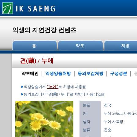
익생의 자연건강 컨텐츠
견(繭) / 누에
약초메인
익생양술처방
동의보감처방
구성성분
익생양술에서
"누에"
로 처방에 사용됨
동의보감에서 "견(繭) / 누에"로 처방에 사용되었음.
분포
전국
키
누에 5~6cm, 나방 2~2
생지
누에 사육장
분류
곤충