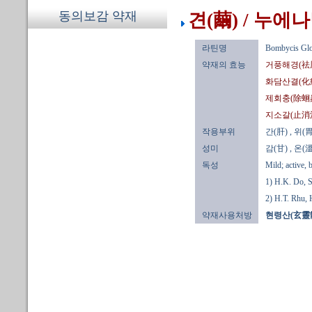
동의보감 약재
견(繭) / 누에
라틴명
Bombycis Gl
약재의 효능
거풍해경(祛
화담산결(化
제회충(除蛔
지소갈(止消
작용부위
간(肝)
, 위(胃
성미
감(甘)
, 온(溫
독성
Mild; active, 
1) H.K. Do, 
2) H.T. Rhu,
약재사용처방
현령산(玄靈