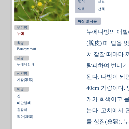
번식
산란
약효
전체
특징 및 사용
우리명
누에나방의 애벌레
누에
(脫皮) 때 털을 
학명
Bombyx mori
쳐 잠잘 때마다 
과명
누에나방과
탈피하여 번데기가
생약명
된다. 나방이 되
가잠(家蠶)
40cm 가량이다.
이명
견
개가 회색이고 몸
비단벌레
는다. 고치에서 
원잠아
잠아(蠶蛾)
를 상잠(桑蠶),