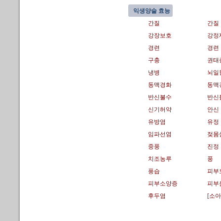
익생양술 효능
간질
간질
강장보호
강정
경련
경련
구충
권태
냉병
뇌일
동맥경화
동맥
반신불수
반신
신기허약
안신
유방염
유정
임파선염
젖몸
중풍
진정
치조농루
풍
풍습
피부
피부소양증
피부
후두염
[소