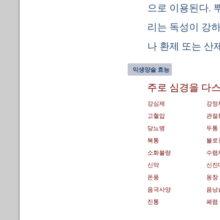
으로 이용된다. 
리는 독성이 강하
나 환제 또는 산
익생양술 효능
주로 심경을 다스
강심제
강정
고혈압
관절
당뇨병
두통
복통
불로
소화불량
수렴
신약
신진
온풍
옹창
음극사양
음낭
진통
폐렴