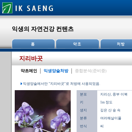
익생의 자연건강 컨텐츠
지리바곳
약초메인
익생양술처방
종합분석(준비중)
익생양술에서만 "지리바곳"로 처방에 사용되었음.
분포
지리산, 중부 이북
키
1m 정도
생지
깊은 산 숲 속
분류
여러해살이풀
번식
씨