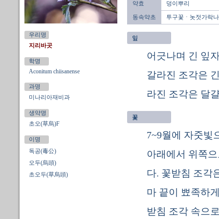
약효
덩이뿌리
동속약초
투구꽃ㆍ놋젓가락나
우리명
잎
지리바곳
어긋나며 긴 잎자
학명
Aconitum chiisanense
갈라진 조각은 긴
과명
라진 조각은 달걀
미나리아재비과
생약명
꽃
초오(草烏)F
7~9월에 자줏빛
이명
독공(毒公)
아래에서 위쪽으로
오두(烏頭)
다. 꽃받침 조각
초오두(草烏頭)
마 끝이 뾰족하게
받침 조각 속으로