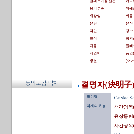
알레르기성 질환
야뇨
원기부족
위궤
위장염
위통
은진
은진
적안
정수
천식
청력
치통
콜레
폐결핵
풍열
황달
[소
동의보감 약재
결명자(決明子)
라틴명
Cassiae S
약재의 효능
청간명목
윤장통변
사간명목