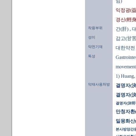
임)
익정광(益
경신(輕身
작용부위
간(肝)
, 
성미
감고(甘苦
약전기재
대한약전
독성
Gastrointe
movements 
1) Huang,
약재사용처방
결명자(決
결명자(決
결명자(決明子
만청자환
밀몽화산(
본사방양간원