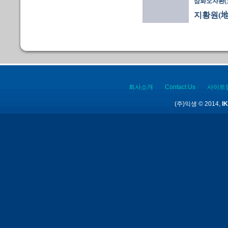
삼화오자환(
지황원(地
회사소개
Contact Us
사이트
(주)익생 © 2014,
IK