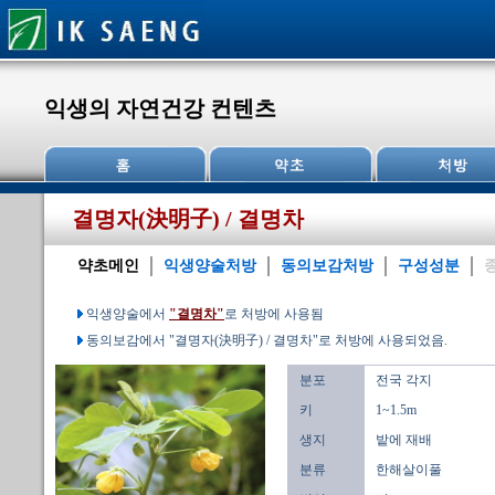
익생의 자연건강 컨텐츠
결명자(決明子) / 결명차
약초메인
익생양술처방
동의보감처방
구성성분
익생양술에서
"결명차"
로 처방에 사용됨
동의보감에서 "결명자(決明子) / 결명차"로 처방에 사용되었음.
분포
전국 각지
키
1~1.5m
생지
밭에 재배
분류
한해살이풀