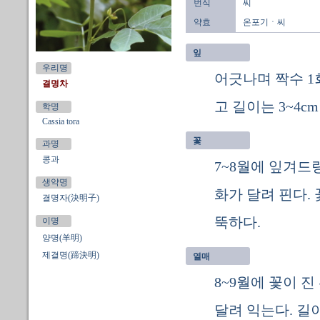
번식
씨
약효
온포기ㆍ씨
잎
우리명
어긋나며 짝수 1
결명차
고 길이는 3~4c
학명
Cassia tora
꽃
과명
콩과
7~8월에 잎겨드
생약명
화가 달려 핀다.
결명자(決明子)
뚝하다.
이명
양명(羊明)
제결명(蹄決明)
열매
8~9월에 꽃이 
달려 익는다. 길이