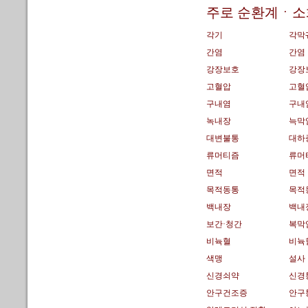
주로 순환계ㆍ소화
각기
각막
간염
간염
강장보호
강장
고혈압
고혈
구내염
구내
녹내장
늑막
대변불통
대하
류머티즘
류머
면적
면적
목적동통
목적
백내장
백내
보간·청간
복막
비뉵혈
비뉵
색맹
설사
신경쇠약
신경
안구건조증
안구