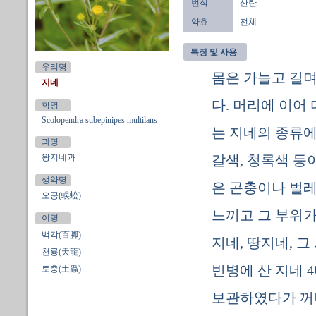
번식
산란
약효
전체
특징 및 사용
우리명
몸은 가늘고 길며
지네
다. 머리에 이어
학명
Scolopendra subepinipes multilans
는 지네의 종류에 
과명
왕지네과
갈색, 청록색 등이
생약명
은 곤충이나 벌
오공(蜈蚣)
느끼고 그 부위가
이명
백각(百脚)
지네, 땅지네, 
천룡(天龍)
빈병에 산 지네 4
토충(土蟲)
보관하였다가 꺼