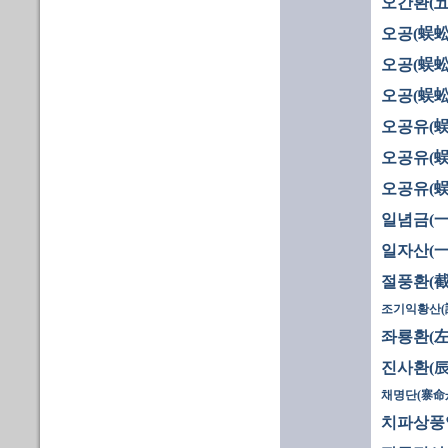
오간환(五
오공(蜈蚣)
오공(蜈蚣)
오공(蜈蚣)
오공유(蜈
오공유(蜈
오공유(蜈
일념금(一
일자산(一
절풍환(截
조기익황산(
좌룡환(左
진사환(辰
채명단(寨命
치파상풍