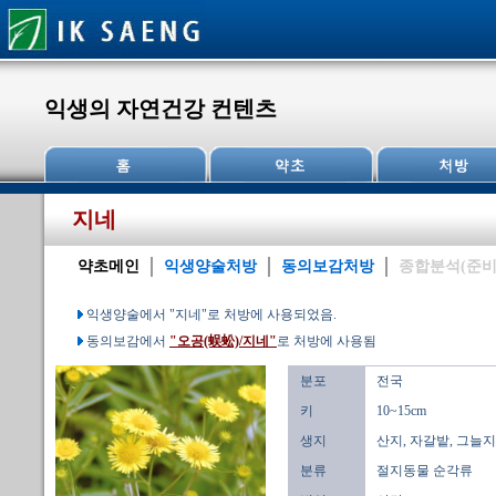
익생의 자연건강 컨텐츠
지네
약초메인
익생양술처방
동의보감처방
종합분석(준비
익생양술에서 "지네"로 처방에 사용되었음.
동의보감에서
"오공(蜈蚣)/지네"
로 처방에 사용됨
분포
전국
키
10~15cm
생지
산지, 자갈밭, 그늘지
분류
절지동물 순각류