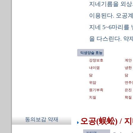
지네기름을 외상의
이용된다. 오공계
지네 5~6마리를
을 다스린다. 약
익생양술 효능
강장보호
계안
내이염
냉한
담
담
위암
연주
원기부족
은진
치질
학질
동의보감 약재
오공(蜈蚣) / 
라틴명