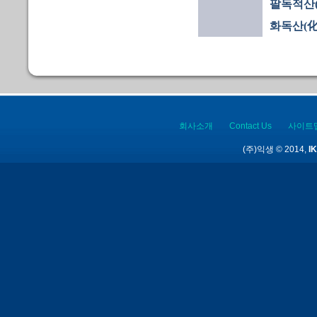
팔독적산
화독산(化
회사소개
Contact Us
사이트
(주)익생 © 2014,
IK