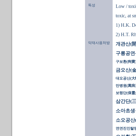
독성
Low / toxi
toxic, at 
1) H.K. D
2) H.T. R
약재사용처방
개관산(開
구룡공연
구보환(狗寶
금오산(金
대오공산(大
만병원(萬病
보령단(保靈
삼간단(三
소아초생구
소오공산
연연진인탈명