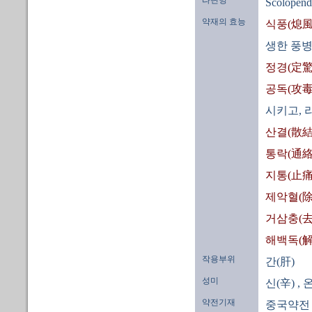
Scolopend
약재의 효능
식풍(熄風
생한 풍병
정경(定驚
공독(攻毒
시키고, 
산결(散結
통락(通絡
지통(止痛
제악혈(除
거삼충(去
해백독(解
작용부위
간(肝)
성미
신(辛)
, 
약전기재
중국약전