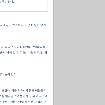
도 무방하다.
 있고 끝이 뾰족하다. 표면에 털이 없거
핀다. 꽃잎은 길이 6~8cm의 댓잎피침형으
히 박혀 있다. 6개인 수술과 1개인 암
가 들어 있다.
붙었다. 지름 3~4cm의 둥근 비늘줄기
속줄기는 옆으로 뻗다가 땅 위로 나오고
 무늬가 있다. 어릴 때는 흰 솜털과 더