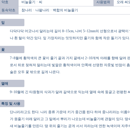
약효
비늘줄기ㆍ씨
사용범위
오래 써
동속약초
참나리ㆍ나팔나리ㆍ백합의 비늘줄기
잎
다닥다닥 어긋나서 달리는데 길이 8~15cm, 나비 5~12mm의 선형으로서 광택이
나 흰 털이 약간 있다. 잎 가장자리는 밋밋하지만 줄기와 함께 작은 돌기가 있다.
꽃
7~8월에 황적색의 큰 꽃이 줄기 끝과 가지 끝에서 2~10개씩 아래를 향해 달려 
로서 뒤로 젖혀져 말리는데 빛깔은 황적색이며 안쪽에 선명한 자줏빛 반점이 촘촘
술은 모두 꽃 밖으로 길게 나온다.
열매
9~10월에 긴 타원형의 삭과가 달려 갈색으로 익는데 열매 속에 둥글고 편평한 씨
특징 및 사용
단나리라고도 한다. 나리 종류 가운데 키가 중간쯤 된다 하여 중나리라는 이름이 
가 원줄기 아래 달리고 그 밑에서 뿌리가 나오는데 비늘줄기에 관절이 있다. 땅
새 비늘줄기를 만든다. 땅 위의 줄기는 곧게 서서 자라는데 연한 녹색이며 자주색