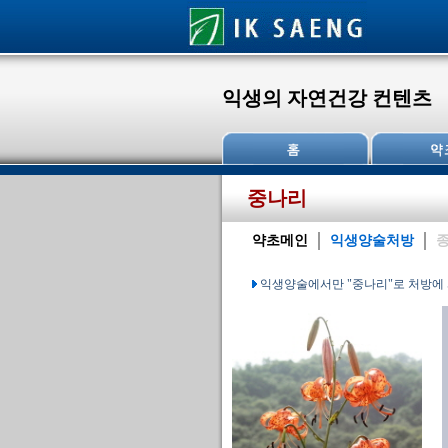
익생의 자연건강 컨텐츠
중나리
약초메인
익생양술처방
종
익생양술에서만 "중나리"로 처방에