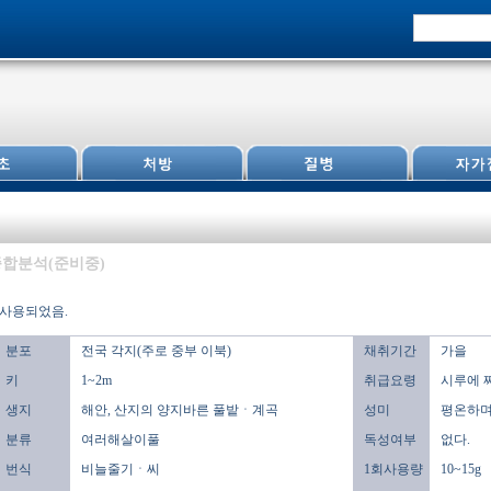
합분석(준비중)
 사용되었음.
분포
전국 각지(주로 중부 이북)
채취기간
가을
키
1~2m
취급요령
시루에 
생지
해안, 산지의 양지바른 풀밭ㆍ계곡
성미
평온하며,
분류
여러해살이풀
독성여부
없다.
번식
비늘줄기ㆍ씨
1회사용량
10~15g