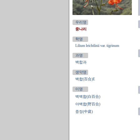
우리명
중나리
학명
Lilium leichtlinii var. tigrinum
과명
백합과
생약명
백합(百合)E
이명
백백합(白百合)
야백합(野百合)
중정(中庭)