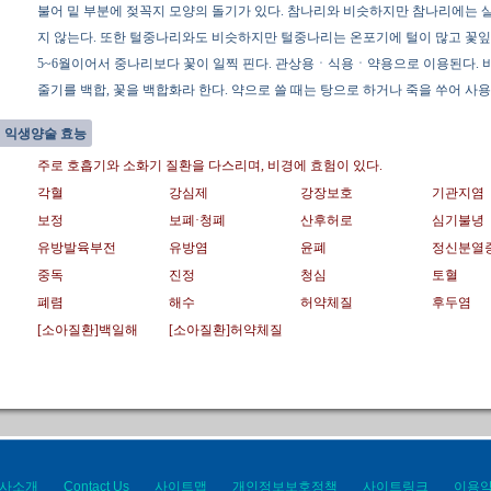
불어 밑 부분에 젖꼭지 모양의 돌기가 있다. 참나리와 비슷하지만 참나리에는 
지 않는다. 또한 털중나리와도 비슷하지만 털중나리는 온포기에 털이 많고 꽃잎
5~6월이어서 중나리보다 꽃이 일찍 핀다. 관상용ㆍ식용ㆍ약용으로 이용된다. 비
줄기를 백합, 꽃을 백합화라 한다. 약으로 쓸 때는 탕으로 하거나 죽을 쑤어 사용
익생양술 효능
주로 호흡기와 소화기 질환을 다스리며, 비경에 효험이 있다.
각혈
강심제
강장보호
기관지염
보정
보폐·청폐
산후허로
심기불녕
유방발육부전
유방염
윤폐
정신분열
중독
진정
청심
토혈
폐렴
해수
허약체질
후두염
[소아질환]백일해
[소아질환]허약체질
사소개
Contact Us
사이트맵
개인정보보호정책
사이트링크
이용