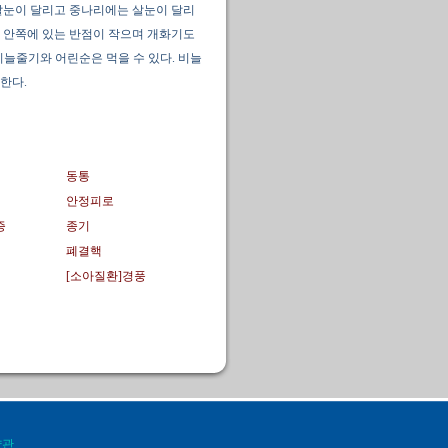
살눈이 달리고 중나리에는 살눈이 달리
 안쪽에 있는 반점이 작으며 개화기도
늘줄기와 어린순은 먹을 수 있다. 비늘
한다.
동통
안정피로
증
종기
폐결핵
[소아질환]경풍
약관