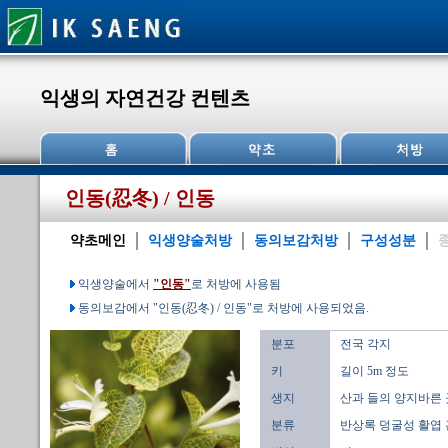
익생의 자연건강 컨텐츠
인동(忍冬) / 인동
약초메인
익생양술처방
동의보감처방
구성성분
익생양술에서
"인동"
로 처방에 사용됨
동의보감에서 "인동(忍冬) / 인동"로 처방에 사용되었음.
분포
전국 각지
키
길이 5m 정도
생지
산과 들의 양지바른 
분류
반상록 덩굴성 활엽