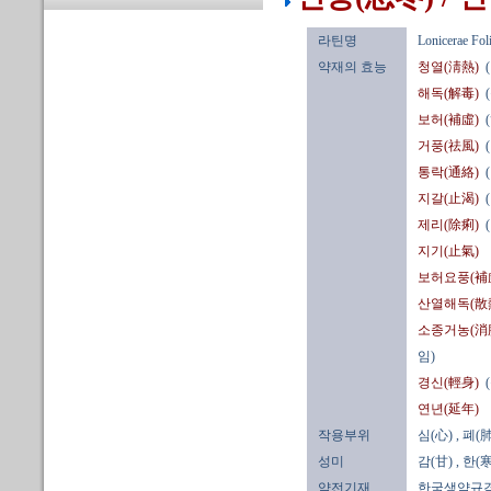
라틴명
Lonicerae Fo
약재의 효능
청열(淸熱)
해독(解毒)
보허(補虛)
거풍(祛風)
통락(通絡)
지갈(止渴)
제리(除痢)
지기(止氣)
보허요풍(補
산열해독(散
소종거농(消
임)
경신(輕身)
연년(延年)
작용부위
심(心)
, 폐(肺
성미
감(甘)
, 한(寒
약전기재
한국생약규