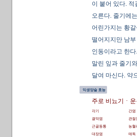
이 붙어 있다. 
오른다. 줄기에는
어린가지는 황갈색
떨어지지만 남부
인동이라고 한다.
말린 잎과 줄기와
달여 마신다. 약
익생양술 효능
주로 비뇨기ㆍ운
각기
간염
결막염
관절
근골동통
농혈
대장염
매독