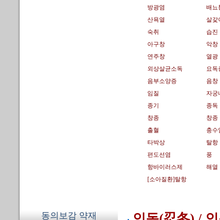
방광염
배뇨
산욕열
살갗
숙취
습진
아구창
악창
연주창
열광
외상살균소독
요독
음부소양증
음창
임질
자궁
종기
종독
창종
창종
출혈
충수
타박상
탈항
편도선염
풍
항바이러스제
해열
[소아질환]탈항
동의보감 약재
인동(忍冬) / 