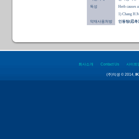
독성
Herb causes al
1) Chang H.M. 
약재사용처방
인동탕(忍冬
회사소개
Contact Us
사이트
(주)익생 © 2014,
IK