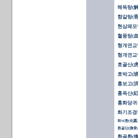
해독탕(解
향갈탕(香
현삼패모
혈풍탕(血
형개연교탕
형개연교탕
호골산(虎
호박고(琥
홍보고(洪
홍옥산(紅
홍화당귀
화기조경
화닉환(化䘌
환골단(換骨
환골환(換