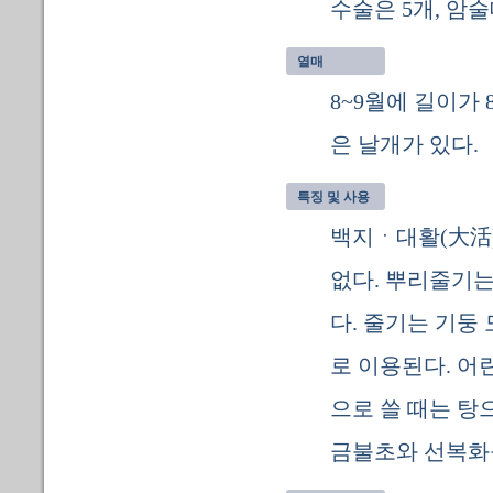
수술은 5개, 암
열매
8~9월에 길이가
은 날개가 있다.
특징 및 사용
백지ㆍ대활(大活
없다. 뿌리줄기는
다. 줄기는 기둥
로 이용된다. 어
으로 쓸 때는 탕
금불초와 선복화를