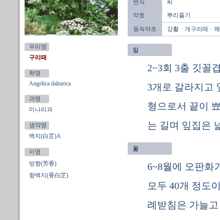
번식
씨
약효
뿌리줄기
동속약초
강활ㆍ개구리때ㆍ왜
우리명
잎
구리때
2~3회 3출 깃
학명
Angelica dahurica
3개로 갈라지고 
과명
형으로서 끝이 뾰
미나리과
는 길며 잎집은 
생약명
백지(白芷)A
꽃
이명
방향(芳香)
6~8월에 오판화
향백지(香白芷)
모두 40개 정도
례받침은 가늘고 