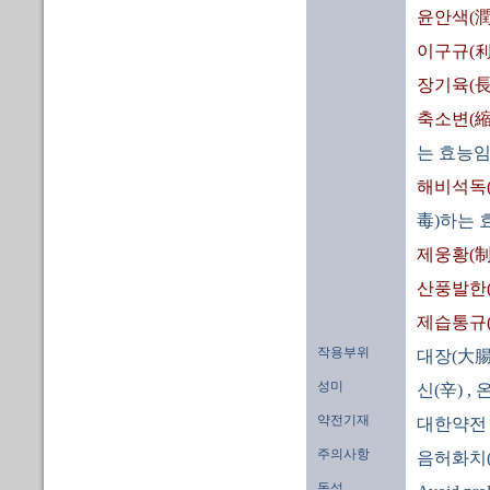
윤안색(潤
이구규(利
장기육(長
축소변(縮
는 효능임
해비석독
毒)하는 
제웅황(制
산풍발한
제습통규
작용부위
대장(大腸
성미
신(辛)
, 
약전기재
대한약전
주의사항
음허화치(
독성