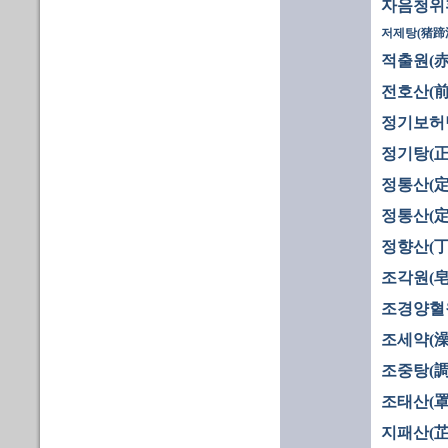
자음청위
저제탕(猪蹄
적출원(赤
전호산(前
정기보허
정기탕(正
정통산(定
정통산(定
정향산(丁
조각원(皂
조경양혈
조세약(澡
조중탕(調
조태산(罩
지패산(芷