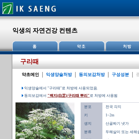
익생의 자연건강 컨텐츠
구리때
약초메인
익생양술처방
동의보감처방
구성성분
익생양술에서 "구리때"로 처방에 사용되었음.
동의보감에서
"백지(白芷)/구리때 뿌리"
로 처방에 사용됨
분포
전국 각지
키
1~2m
생지
산골짜기 냇가
분류
두해살이 또는 세해