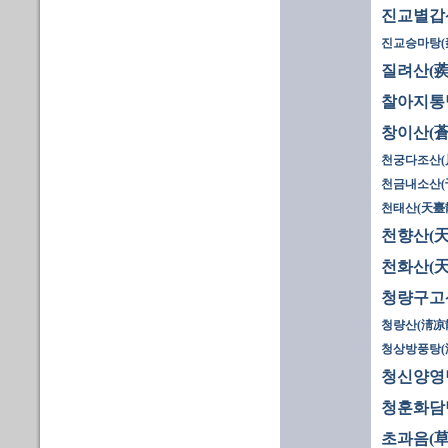
진교별갑
진교승마탕(
질려산(蒺
찰아지통
창이산(蒼
천궁다조산(
천금내소산(
천태산(天臺
천향산(天
천화산(天
청량구고
청량산(淸凉散
청상방풍탕(
청신양영
청훈화담
초과음(草