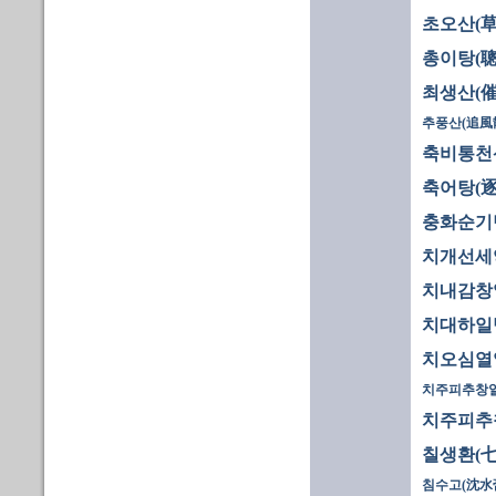
초오산(草
총이탕(聰
최생산(催
추풍산(追風散
축비통천
축어탕(逐
충화순기
치개선세약
치내감창
치대하일
치오심열
치주피추창일
치주피추창
칠생환(七
침수고(沈水