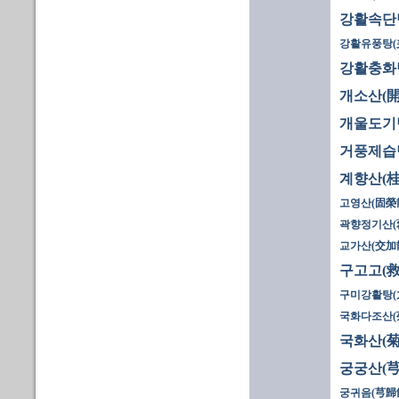
강활속단
강활유풍탕(
강활충화
개소산(開
개울도기
거풍제습
계향산(桂
고영산(固榮
곽향정기산(
교가산(交加散
구고고(救
구미강활탕(
국화다조산(
국화산(菊
궁궁산(芎
궁귀음(芎歸