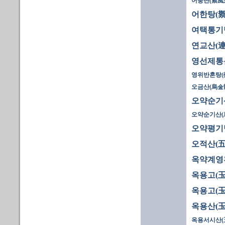
어풍단(禦風
어한탕(禦
여택통기
연교산(連
영선제통
영위반혼탕(
오금산(烏金散
오약순기산
오약순기산(烏
오약평기
오적산(五
옥약계영
옥용고(玉
옥용고(玉
옥용산(玉
옥용서시산(