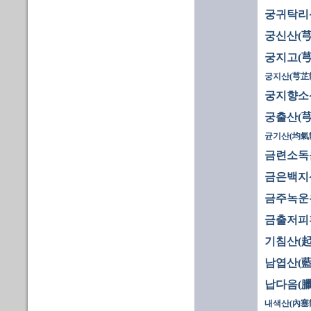
궁귀탁리
궁신산(芎
궁지고(芎
궁지산(芎芷
궁지향소
궁출산(芎
균기산(均氣
금련소독
금은백지
금주녹운
금출저피
기침산(起
남엽산(藍
납다음(臘
내색산(內塞