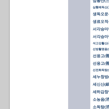
삼황산(三
삼황패독산(
생독오운
생료오적
서각승마탕
서각승마탕
석고강활산(
선방활명음(
선응고(善
선응고(善
선전화독탕(
세누창방(
세신산(細
세하감창
소농음(消
소독탕(消