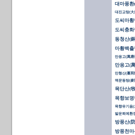
대마풍환
대진교탕(大
도씨마황
도씨충화
동청산(銅
마황백출
만응고(萬應膏
만응고(萬
만형산(蔓荊
맥문동탕(麥門
목단산(牧
목향보명
목향유기음(
발운퇴예환정
방풍산(防
방풍천마