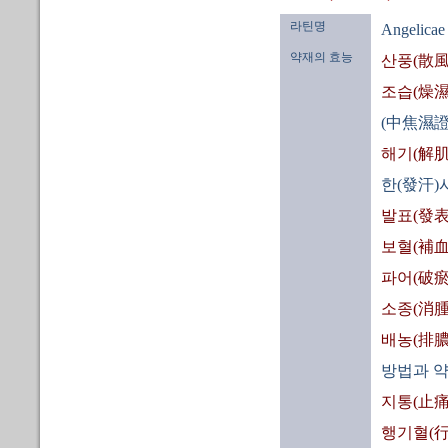
라틴명
Angelicae
약재의 효능
산풍(散風
조습(燥濕
(中焦濕證
해기(解肌
한(發汗)
발표(發表
보혈(補血
파어(破瘀
소종(消腫
배농(排膿
방법과 약
지통(止痛
행기혈(行