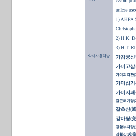
Avoid prol
unless use
1) AHPA S
Christoph
2) H.K. D
3) H.T. R
약재사용처방
가감궁신
가미고삼
가미괴각환(
가미십기
가미지패
갈근해기탕(葛
갈초산(蝎
강마탕(羌
강활부자탕(羌
강활산(羌活