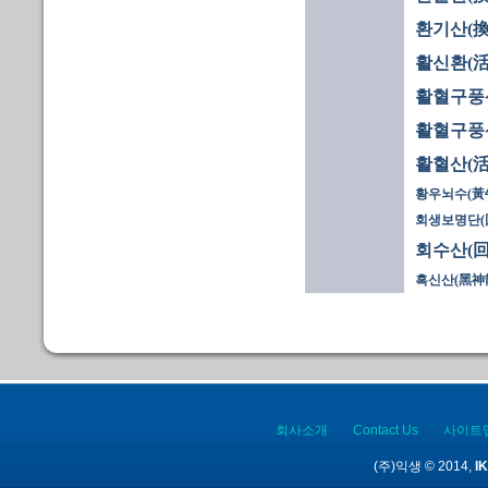
환기산(換
활신환(活
활혈구풍산
활혈구풍산
활혈산(活
황우뇌수(黃
회생보명단(
회수산(回
흑신산(黑神散
회사소개
Contact Us
사이트
(주)익생 © 2014,
IK