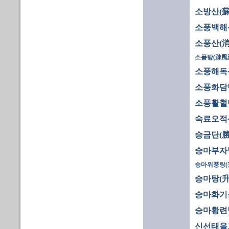
소방산(蘇
소풍백해
소풍산(消
소풍탕(疎風
소풍해독
소풍화담
소풍활혈
숙료오적
승금단(勝
승마부자
승마위풍탕(
승마탕(升
승마화기
승마황련
신선태을