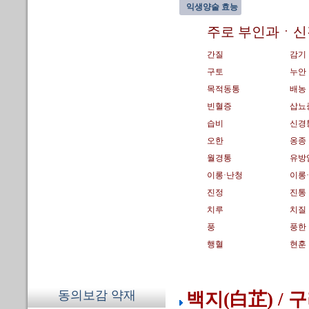
익생양술 효능
주로 부인과ㆍ신
간질
감기
구토
누안
목적동통
배농
빈혈증
삽뇨
습비
신경
오한
옹종
월경통
유방
이롱·난청
이롱
진정
진통
치루
치질
풍
풍한
행혈
현훈
동의보감 약재
백지(白芷) / 