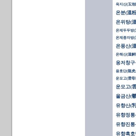
옥지산(玉池
온분(溫粉
온위탕(溫
온제두두방(
온제종자방(
온풍산(溫
온해산(溫解
옹저창구
용호단(龍虎
운모고(雲母膏
운모고(雲
울금산(鬱
유향산(乳
유향정통
유향진통
유향흑호