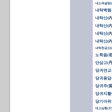
내소옥설탕(
내탁백렴
내탁산(內
내탁산(內
내탁산(內
내탁산(內
내탁천금산(
노학음(老
단삼고(丹
당귀연교
당귀용담
당귀주(當
당귀지황탕
당기아위
대고삼환(大