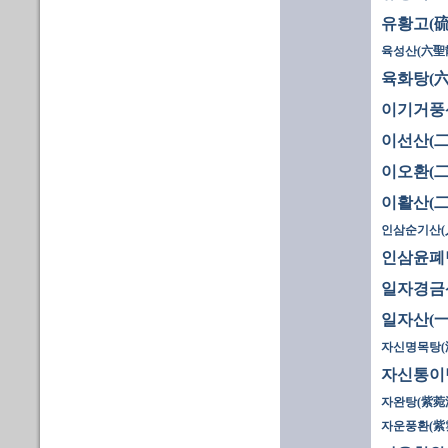
유황고(硫
육성산(六聖
육화탕(六
이기거풍
이선산(二
이오환(二
이활산(二
인삼순기산(
인삼윤폐
일자경금
일자산(一
자신명목탕(
자신통이
자완탕(紫菀湯
자운풍환(紫