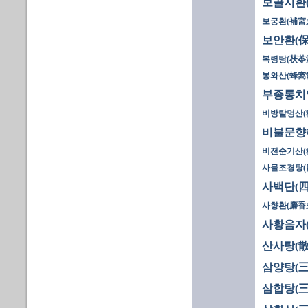
보골지환
보궁환(補宮
보안환(保
복령탕(茯苓湯
봉와산(蜂窩
부종통치
비방탈명산(
비불문향
비전순기산(
사물조경탕(
사백단(四
사향환(麝香
사황음자
산사탕(散
삼양탕(三
삼합탕(三