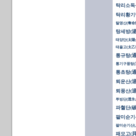
탁리소독
탁리황기탕
탈명산(奪命散
탕세방(湯
태양단(太陽
태을고(太乙
통규탕(通
통기구풍탕(
통초탕(通
퇴운산(退
퇴풍산(退
투빙단(透氷
파혈단(破
팔미순기산
팔미순기산(八
패모고(貝