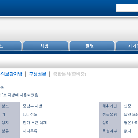
동의보감처방
구성성분
종합분석(준비중)
용됨
대"로 처방에 사용되었음.
분포
중남부 지방
채취기간
연중
키
10m 정도
취급요령
날것 또는
생지
인가 부근 식재
성미
평온하며,
분류
대나무류
독성여부
없다.