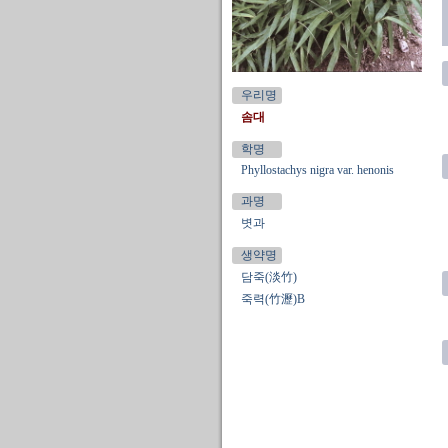
우리명
솜대
학명
Phyllostachys nigra var. henonis
과명
볏과
생약명
담죽(淡竹)
죽력(竹瀝)B