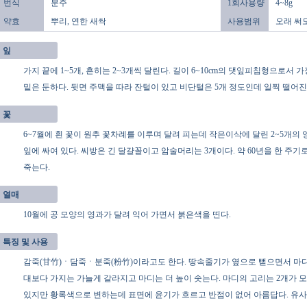
번식
분주
1회사용량
4~8g
약효
뿌리, 연한 새싹
사용범위
오래 써
잎
가지 끝에 1~5개, 흔히는 2~3개씩 달린다. 길이 6~10cm의 댓잎피침형으로
밑은 둔하다. 뒷면 주맥을 따라 잔털이 있고 비단털은 5개 정도인데 일찍 떨어진
꽃
6~7월에 흰 꽃이 원추 꽃차례를 이루며 달려 피는데 작은이삭에 달린 2~5개의
잎에 싸여 있다. 씨방은 긴 달걀꼴이고 암술머리는 3개이다. 약 60년을 한 주
죽는다.
열매
10월에 공 모양의 영과가 달려 익어 가면서 붉은색을 띤다.
특징 및 사용
감죽(甘竹)ㆍ담죽ㆍ분죽(粉竹)이라고도 한다. 땅속줄기가 옆으로 뻗으면서 마디
대보다 가지는 가늘게 갈라지고 마디는 더 높이 솟는다. 마디의 고리는 2개가 모
있지만 황록색으로 변하는데 표면에 윤기가 흐르고 반점이 없어 아름답다. 유사