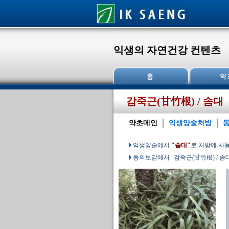
익생의 자연건강 컨텐츠
감죽근(甘竹根) / 솜대
약초메인
익생양술처방
익생양술에서
"솜대"
로 처방에 사
동의보감에서 "감죽근(甘竹根) / 솜