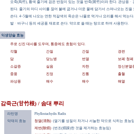
오죽(烏竹), 황색 줄기에 검은 반점이 있는 것을 반죽(斑竹)이라 한다. 관
된다. 줄기의 마디 사이를 끊어 불에 굽거나 더운 물에 담가서 스며나오는 진을 
쓴다. 4~5월에 나오는 연한 적갈색의 죽순은 나물로 먹거나 요리를 해서 먹는다
발ㆍ바구니 등의 세공품 재료로 쓴다. 약으로 쓸 때는 탕으로 하여 사용한다.
익생양술 효능
주로 신진 대사를 도우며, 통증에도 효험이 있다.
각혈
간질
간질
경련
담
당뇨병
번열
보폐·청폐
소갈증
실음
자한
정신분열
중풍
진정
진통
출혈
파상풍
해수
해수
해열
감죽근(甘竹根) / 솜대 뿌리
라틴명
Phyllostachydis Radix
약재의 효능
청열(淸熱)
(열기를 성질이 차거나 서늘한 약으로 식히는 효능임
제번(除煩)
(번조(煩躁)한 것을 제거하는 효능임)