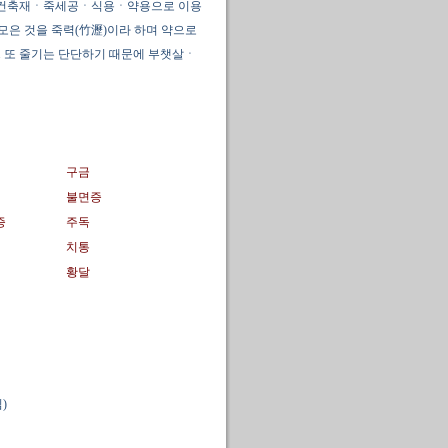
상용ㆍ건축재ㆍ죽세공ㆍ식용ㆍ약용으로 이용
모은 것을 죽력(竹瀝)이라 하며 약으로
. 또 줄기는 단단하기 때문에 부챗살ㆍ
구금
불면증
증
주독
치통
황달
)